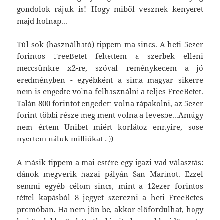
gondolok rájuk is! Hogy miből vesznek kenyeret
majd holnap...
Túl sok (használható) tippem ma sincs. A heti 5ezer
forintos FreeBetet feltettem a szerbek elleni
meccsünkre x2-re, szóval reménykedem a jó
eredményben - egyébként a sima magyar sikerre
nem is engedte volna felhasználni a teljes FreeBetet.
Talán 800 forintot engedett volna rápakolni, az 5ezer
forint többi része meg ment volna a levesbe...Amúgy
nem értem Unibet miért korlátoz ennyire, sose
nyertem náluk milliókat : ))
A másik tippem a mai estére egy igazi vad választás:
dánok megverik hazai pályán San Marinot. Ezzel
semmi egyéb célom sincs, mint a 12ezer forintos
téttel kapásból 8 jegyet szerezni a heti FreeBetes
promóban. Ha nem jön be, akkor előfordulhat, hogy