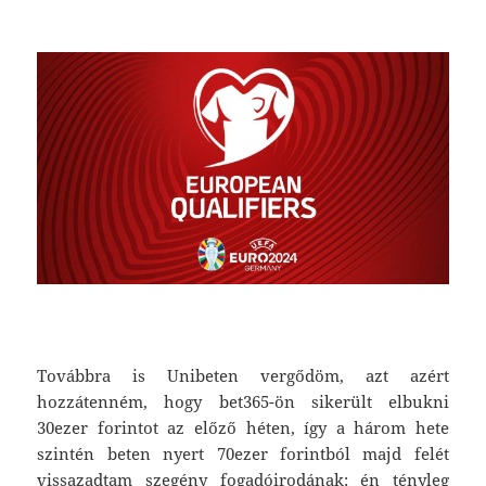
Továbbra is Unibeten vergődöm, azt azért
hozzátenném, hogy bet365-ön sikerült elbukni
30ezer forintot az előző héten, így a három hete
szintén beten nyert 70ezer forintból majd felét
vissazadtam szegény fogadóirodának: én tényleg