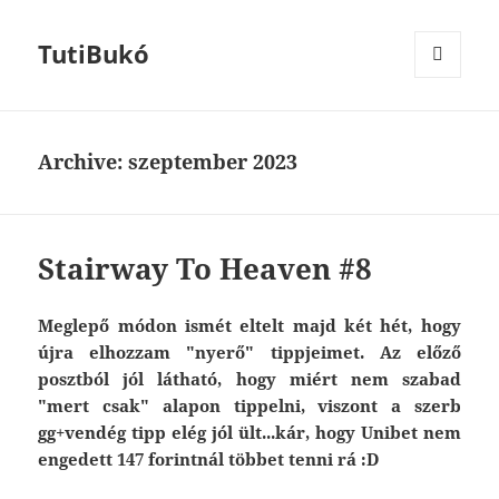
TutiBukó
MENU
AND
WIDGETS
Archive: szeptember 2023
Stairway To Heaven #8
Meglepő módon ismét eltelt majd két hét, hogy
újra elhozzam "nyerő" tippjeimet. Az előző
posztból jól látható, hogy miért nem szabad
"mert csak" alapon tippelni, viszont a szerb
gg+vendég tipp elég jól ült...kár, hogy Unibet nem
engedett 147 forintnál többet tenni rá :D