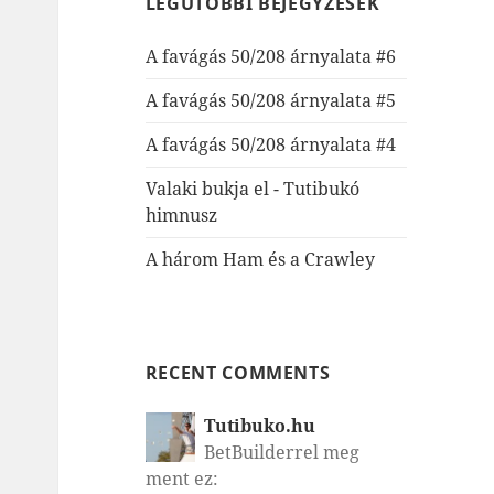
LEGUTÓBBI BEJEGYZÉSEK
A favágás 50/208 árnyalata #6
A favágás 50/208 árnyalata #5
A favágás 50/208 árnyalata #4
Valaki bukja el - Tutibukó
himnusz
A három Ham és a Crawley
RECENT COMMENTS
Tutibuko.hu
BetBuilderrel meg
ment ez: