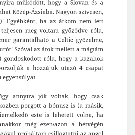
nnyira működött, hogy a Slovan és a
azhat Közép-Ázsiába. Nagyon szívesen,
d)! Egyébként, ha az átkom nem lett
n teljesen meg voltam győződve róla,
már garantálható a Celtic győzelme,
 eurót! Szóval az átok mellett a mágiám
) gondoskodott róla, hogy a kazahok
orzolják a hozzájuk utazó 4 csapat
ki egyensúlyát.
gy annyira jók voltak, hogy csak
közben pörgött a bónusz is (a másik,
iemelkedő este is lehetett volna, ha
anakkor még ezen/azon a hétvégén
zával próbáltam csillogtatni az angol