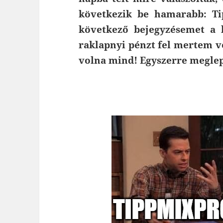
következik be hamarabb: Ti
következő bejegyzésemet a b
raklapnyi pénzt fel mertem vo
volna mind! Egyszerre megle