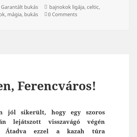
Garantált bukás
bajnokok ligája
celtic
ok
mágia
bukás
0 Comments
en, Ferencváros!
n jól sikerült, hogy egy szoros
n lejátszott visszavágó végén
ak. Átadva ezzel a kazah túra