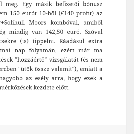
 meg. Egy másik befizetői bónusz
em 150 eurót 10-ből (€140 profit) az
+Solihull Moors kombóval, amiből
g mindig van 142,50 euró. Szóval
sekre (is) tippelni. Ráadásul extra
 mai nap folyamán, ezért már ma
sek "hozzáértő" vizsgálatát (és nem
ercben "ütök össze valamit"), emiatt a
 nagyobb az esély arra, hogy ezek a
 mérkőzések kezdete előtt.