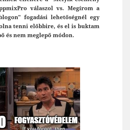
ppmixPro válaszol vs. Megírom a
logon" fogadási lehetőségnél egy
lna tenni előbbire, és el is buktam
pő és nem meglepő módon.