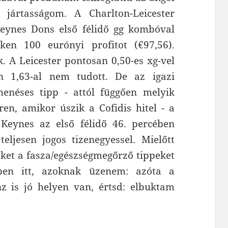
 jártasságom. A Charlton-Leicester
eynes Dons első félidő gg kombóval
ken 100 eurónyi profitot (€97,56).
. A Leicester pontosan 0,50-es xg-vel
on 1,63-al nem tudott. De az igazi
menéses tipp - attól függően melyik
en, amikor úszik a Cofidis hitel - a
 Keynes az első félidő 46. percében
teljesen jogos tizenegyessel. Mielőtt
ket a fasza/egészségmegőrző tippeket
en itt, azoknak üzenem: azóta a
z is jó helyen van, értsd: elbuktam