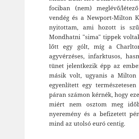
fociban (nem) meglévő/létező
vendég és a Newport-Milton K
nyitottam, ami hozott is szű
Mondhatni "sima" tippek voltak
lőtt egy gólt, míg a Charlt
agyvérzéses, infarktusos, has
tünet jelentkezik épp az ember
másik volt, ugyanis a Milton
egyenlített egy természetesen 
páran számon kérnék, hogy eze
miért nem osztom meg időb
nyeremény és a befizetett pén
mind az utolsó euró centig.