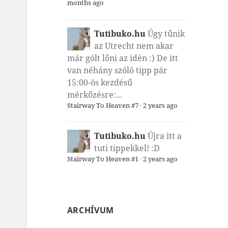
months ago
Tutibuko.hu
Úgy tűnik
az Utrecht nem akar
már gólt lőni az idén :) De itt
van néhány szóló tipp pár
15:00-ös kezdésű
mérkőzésre:...
Stairway To Heaven #7
·
2 years ago
Tutibuko.hu
Újra itt a
tuti tippekkel! :D
Stairway To Heaven #1
·
2 years ago
ARCHÍVUM