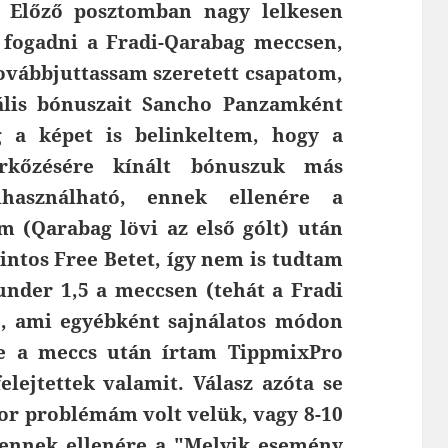
. Előző posztomban nagy lelkesen
 fogadni a Fradi-Qarabag meccsen,
ovábbjuttassam szeretett csapatom,
lis bónuszait Sancho Panzamként
g a képet is belinkeltem, hogy a
érkőzésére kínált bónuszuk más
lhasználható, ennek ellenére a
om (Qarabag lövi az első gólt) után
ntos Free Betet, így nem is tudtam
 under 1,5 a meccsen (tehát a Fradi
, ami egyébként sajnálatos módon
te a meccs után írtam TippmixPro
elejtettek valamit. Válasz azóta se
kor problémám volt velük, vagy 8-10
, ennek ellenére a "Melyik esemény