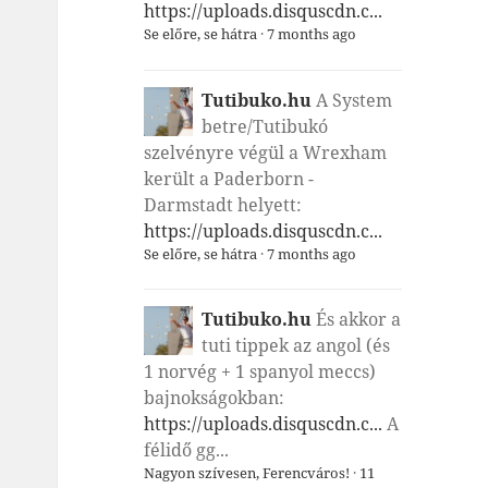
https://uploads.disquscdn.c...
Se előre, se hátra
·
7 months ago
Tutibuko.hu
A System
betre/Tutibukó
szelvényre végül a Wrexham
került a Paderborn -
Darmstadt helyett:
https://uploads.disquscdn.c...
Se előre, se hátra
·
7 months ago
Tutibuko.hu
És akkor a
tuti tippek az angol (és
1 norvég + 1 spanyol meccs)
bajnokságokban:
https://uploads.disquscdn.c...
A
félidő gg...
Nagyon szívesen, Ferencváros!
·
11