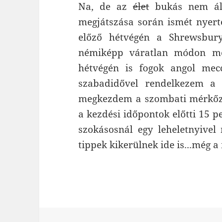
Na, de az
élet
bukás nem áll
megjátszása során ismét nyert
előző hétvégén a Shrewsbury
némiképp váratlan módon mé
hétvégén is fogok angol mecc
szabadidővel rendelkezem a
megkezdem a szombati mérkőzé
a kezdési időpontok előtti 15 p
szokásosnál egy leheletnyivel
tippek kikerülnek ide is...még a