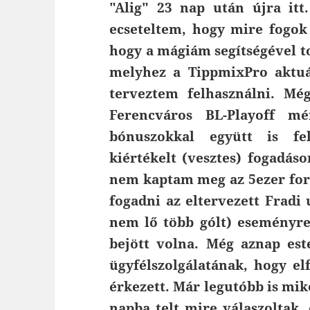
"Alig" 23 nap után újra itt
ecseteltem, hogy mire fogok
hogy a mágiám segítségével t
melyhez a TippmixPro aktuá
terveztem felhasználni. Mé
Ferencváros BL-Playoff m
bónuszokkal együtt is fe
kiértékelt (vesztes) fogadás
nem kaptam meg az 5ezer fori
fogadni az eltervezett Fradi
nem lő több gólt) eseményre
bejött volna. Még aznap es
ügyfélszolgálatának, hogy elf
érkezett. Már legutóbb is mi
napba telt mire válaszoltak