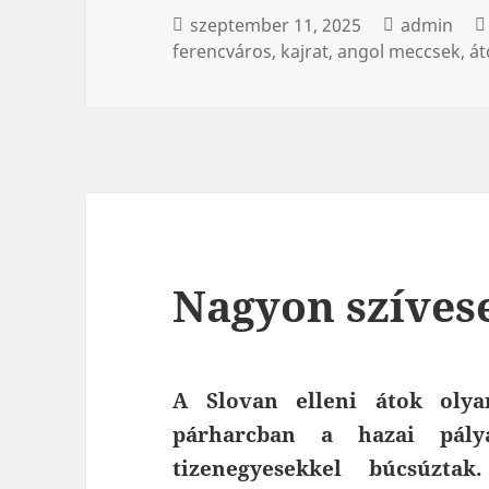
szeptember 11, 2025
admin
ferencváros
kajrat
angol meccsek
át
Nagyon szíves
A Slovan elleni átok olya
párharcban a hazai pályá
tizenegyesekkel búcsúzt