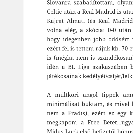
Slovanra szabadítottam, olya
Celtic után a Real Madrid is ut
Kajrat Almati (és Real Madri
volna elég, a skóciai 0-0 utá
hogy idegenben jobb oddsért 
ezért fel is tettem rájuk kb. 70
is (mégha nem is szándékosan
idén a BL Liga szakaszában b
játékosainak kedélyét/csíjét/lel
A múltkori angol tippek amú
minimálisat buktam, és mivel 
nem a Fradis), ezért ez egy k
megkapom a Free Betet...ugy
Midas Luck első befizetői bónus