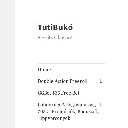
TutiBukó
Veszíts Okosan!
Home
expand
Double Action Freeroll
child
menu
GGBet $36 Free Bet
expand
Labdarúgó Világbajnokság
child
2022 - Promóciók, Bónuszok,
menu
Tippversenyek