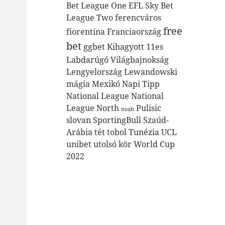
Bet League One
EFL Sky Bet
League Two
ferencváros
free
fiorentina
Franciaország
bet
ggbet
Kihagyott 11es
Labdarúgó Világbajnokság
Lengyelország
Lewandowski
mágia
Mexikó
Napi Tipp
National League
National
League North
Pulisic
noah
slovan
SportingBull
Szaúd-
Arábia
tét
tobol
Tunézia
UCL
unibet
utolsó kör
World Cup
2022