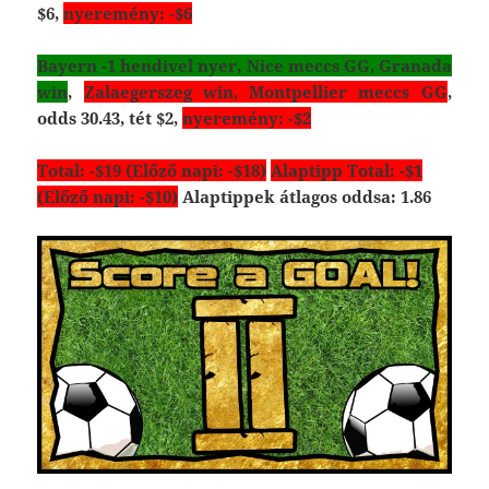
$6,
nyeremény: -$6
Bayern -1 hendivel nyer, Nice meccs GG, Granada
win
,
Zalaegerszeg win, Montpellier meccs GG
,
odds 30.43, tét $2,
nyeremény: -$2
Total: -$19 (Előző napi: -$18)
Alaptipp Total: -$1
(Előző napi: -$10)
Alaptippek átlagos oddsa: 1.86