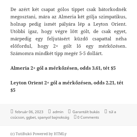
De azért két csapat gólos tippet csak bátorkodnék
megosztani, mára az Almeria két gólja szimpatikus,
holnap pedig ismét pályára lép a Leyton Orient.
Utóbbi igaz, hogy végre lőtt gólt, de csak egyet,
márpedig egy feljutásért küzdő csapattal néha
előfordul, hogy 2+ gólt lő egy mérkőzésen.
Számomra mindkét tipp megér 5-5 dollárt.
Almeria 2+ gól a mérkőzésen, odds 3.61, tét $5
Leyton Orient 2+ gól a mérkőzésen, odds 2.21, tét
$5
február 06, 2023
admin
Garantált bukás
túl a
csúcson
ggbet
spanyol bajnokság
0 Comments
(c) TutiBukó
Powered by
HTMLy