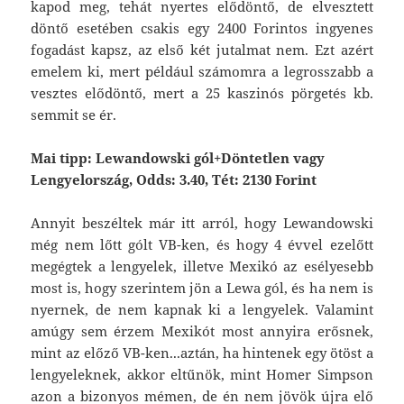
kapod meg, tehát nyertes elődöntő, de elvesztett
döntő esetében csakis egy 2400 Forintos ingyenes
fogadást kapsz, az első két jutalmat nem. Ezt azért
emelem ki, mert például számomra a legrosszabb a
vesztes elődöntő, mert a 25 kaszinós pörgetés kb.
semmit se ér.
Mai tipp: Lewandowski gól+Döntetlen vagy
Lengyelország, Odds: 3.40, Tét: 2130 Forint
Annyit beszéltek már itt arról, hogy Lewandowski
még nem lőtt gólt VB-ken, és hogy 4 évvel ezelőtt
megégtek a lengyelek, illetve Mexikó az esélyesebb
most is, hogy szerintem jön a Lewa gól, és ha nem is
nyernek, de nem kapnak ki a lengyelek. Valamint
amúgy sem érzem Mexikót most annyira erősnek,
mint az előző VB-ken...aztán, ha hintenek egy ötöst a
lengyeleknek, akkor eltűnök, mint Homer Simpson
azon a bizonyos mémen, de én nem jövök újra elő