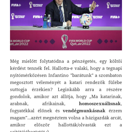
Még mielőtt folytatódna a pénzégetés, egy költői
kérdést tennék fel. Hallotta-e valaki, hogy a tegnapi
nyitómérkőzésen Infantino "barátunk" a szombaton
megosztott véleményét a katari rendezők fülébe
suttogja érzékien? Leginkább arra a részére
gondolok, amikor azt állítja, hogy „Ma katarinak,
arabnak, afrikainak,
homoszexuálisnak
,
fogyatékkal élőnek és
vendégmunkásnak
érzem
magam”...azért megnéztem volna a házigazdák arcát,
amikor először hallották/olvasták ezt a
sajtótájékoztatót :)