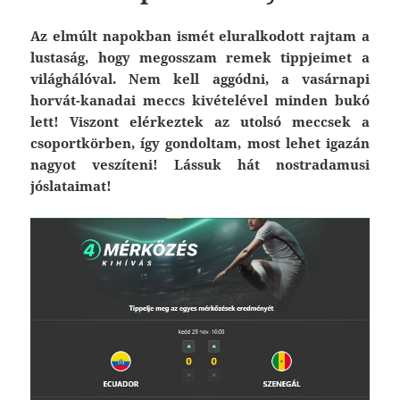
Az elmúlt napokban ismét eluralkodott rajtam a
lustaság, hogy megosszam remek tippjeimet a
világhálóval. Nem kell aggódni, a vasárnapi
horvát-kanadai meccs kivételével minden bukó
lett! Viszont elérkeztek az utolsó meccsek a
csoportkörben, így gondoltam, most lehet igazán
nagyot veszíteni! Lássuk hát nostradamusi
jóslataimat!