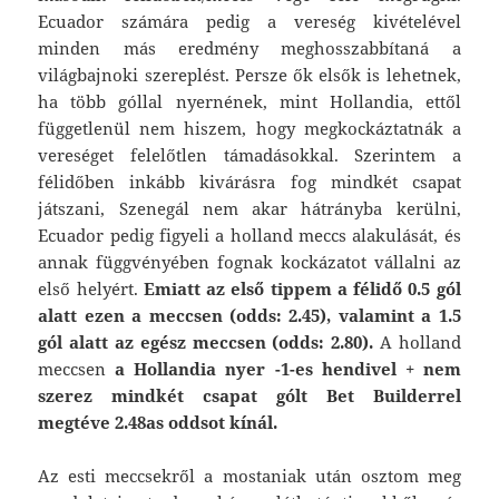
Ecuador számára pedig a vereség kivételével
minden más eredmény meghosszabbítaná a
világbajnoki szereplést. Persze ők elsők is lehetnek,
ha több góllal nyernének, mint Hollandia, ettől
függetlenül nem hiszem, hogy megkockáztatnák a
vereséget felelőtlen támadásokkal. Szerintem a
félidőben inkább kivárásra fog mindkét csapat
játszani, Szenegál nem akar hátrányba kerülni,
Ecuador pedig figyeli a holland meccs alakulását, és
annak függvényében fognak kockázatot vállalni az
első helyért.
Emiatt az első tippem a félidő 0.5 gól
alatt ezen a meccsen (odds: 2.45), valamint a 1.5
gól alatt az egész meccsen (odds: 2.80).
A holland
meccsen
a Hollandia nyer -1-es hendivel + nem
szerez mindkét csapat gólt Bet Builderrel
megtéve 2.48as oddsot kínál.
Az esti meccsekről a mostaniak után osztom meg