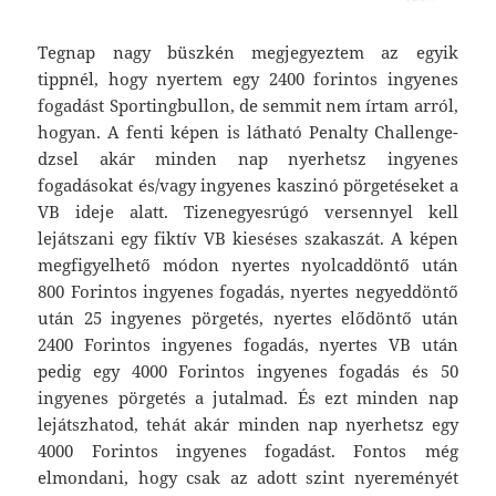
Tegnap nagy büszkén megjegyeztem az egyik
tippnél, hogy nyertem egy 2400 forintos ingyenes
fogadást Sportingbullon, de semmit nem írtam arról,
hogyan. A fenti képen is látható Penalty Challenge-
dzsel akár minden nap nyerhetsz ingyenes
fogadásokat és/vagy ingyenes kaszinó pörgetéseket a
VB ideje alatt. Tizenegyesrúgó versennyel kell
lejátszani egy fiktív VB kieséses szakaszát. A képen
megfigyelhető módon nyertes nyolcaddöntő után
800 Forintos ingyenes fogadás, nyertes negyeddöntő
után 25 ingyenes pörgetés, nyertes elődöntő után
2400 Forintos ingyenes fogadás, nyertes VB után
pedig egy 4000 Forintos ingyenes fogadás és 50
ingyenes pörgetés a jutalmad. És ezt minden nap
lejátszhatod, tehát akár minden nap nyerhetsz egy
4000 Forintos ingyenes fogadást. Fontos még
elmondani, hogy csak az adott szint nyereményét