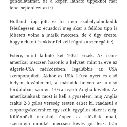
gondolataimat, de a képen látható tippekből már
lehet sejteni ezt-azt :)
Holland tipp jött, és ha nem szabálytalankodik
feleslegesen az ecuadori még akár a félidős tipp is
jöhetett volna a másik meccsen, de ő úgy érezte,
hogy neki ott és akkor fel kell rúgnia a szenegálit :)
Estére, mint látható két 1-0-át érzek. Az iráni-
amerikai meccsen hasonló a helyzet, mint 12 éve az
Algéria-USA mérkőzésen, legalábbis az USA
szempontjából. Akkor az USA 1-0-ra nyert és első
helyen továbbment, a második helyen az utolsó
fordulóban szintén 1-0-ra nyerő Anglia követte. Az
amerikaiaknak most is kell a győzelem, míg Anglia
csakis 2-3 gólos vereség esetén eshet ki, ráadásul a
csoportgyőzelemhez egy szűk, egygólos siker is elég.
Különböző okokból, éppen az előzőek miatt,
szerintem mindkét meccsen kevés gól lesz: Irán