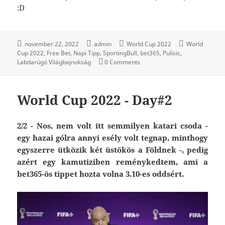
:D
november 22, 2022
admin
World Cup 2022
World
Cup 2022
Free Bet
Napi Tipp
SportingBull
bet365
Pulisic
Labdarúgó Világbajnokság
0 Comments
World Cup 2022 - Day#2
2/2 - Nos, nem volt itt semmilyen katari csoda -
egy hazai gólra annyi esély volt tegnap, minthogy
egyszerre ütközik két üstökös a Földnek -, pedig
azért egy kamutiziben reménykedtem, ami a
bet365-ös tippet hozta volna 3.10-es oddsért.