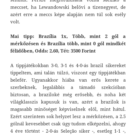
meccset, ha Lewandowski belövi a tizenegyest, de
azért erre a meccs képe alapján nem túl sok esély
volt.
Mai tipp: Brazília 1x, Több, mint 2 gól a
mérkőzésen és Brazília több, mint 0 gól mindkét
félidőben, Odds: 2.60, Tét: 3500 Forint
A tippjátékokban 3-0, 3-1 és 4-0-ás brazil sikereket
tippeltem, ami talán túlzó, viszont egy tippjátékban
belefér. Ugyanakkor hiába van erős kerete a
szerbeknek, legalábbis a támadó szekcióban
biztosan, a braziloké még erősebb, és noha két
világklasszis kapusuk is van, azért a brazilok is
magasabb minőséget képviselnek elől, mint hátul.
Ezért szerintem sok helyzet lesz a mérkőzésen, a 2.5
gólnál kevesebbet csak úgy tudom elképzelni, ahogy
4 éve történt - 2-0-ás Seleção siker -, esetleg 1-1 -,