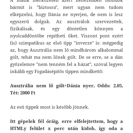
A másik mérkőzésen azért nehezebben mondok
bármit is "biztosra", mert ugyan nem tudom
elképzelni, hogy Dánia ne nyerjen, de nem is lesz
egyszerű dolguk. Az ausztrálok szervezettek,
fizikálisak, és egy döntetlen könnyen a
nyolcaddöntőbe repítheti őket. Viszont pont ezért
(is) szimpatikus az első tipp "inverze" is: mégpedig
az, hogy Ausztrália nem lő mindhárom alkalommal
gólt, tehát ma nem lőnek gólt. De se erre, se a dán
győzelemre "nem tenném fel a házat", szóval legyen
inkább egy Fogadásépítős tippen mindkettő:
Ausztrália nem lő gólt+Dánia nyer, Odds: 2.05,
Tét: 2000 Ft
Az esti tippek most is később jönnek.
Itt gépelek fél óráig, erre elfelejtettem, hogy a
HTMLy felület x perc után kidob, így oda a