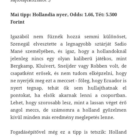
Mai tipp: Hollandia nyer, Odds: 1.66, Tét: 5.500
Forint
Igazából nem fűznék hozzá semmi különöset,
Szenegál elvesztette a legnagyobb sztárját Sadio
Mané személyében, és igaz, hogy a hollandoknál
jelenleg nincs egy olyan kaliberű játékos, mint
Bergkamp, Kluivert, Sneijder vagy Robben volt, de
csapatként erősek, és nem tudom elképzelni, hogy
ne nyerjék meg ezt a meccset - főleg, hogy Ecuador is
nyert tegnap, tehát ők sem hullajthatnak el
pontokat, ha elsők akarnak lenni a csoportban.
Lehet, hogy szorosabb lesz, mint a lassan véget érő
angol meccs, de számomra a holland győzelmen
kívül minden más eredmény meglepetés lenne.
Fogadásépítővel még ez a tipp is tetszik: Holland