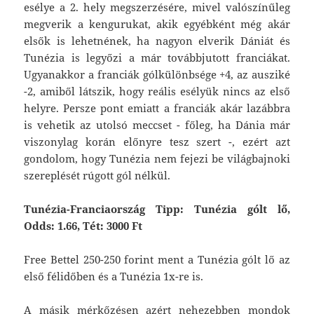
esélye a 2. hely megszerzésére, mivel valószínűleg
megverik a kengurukat, akik egyébként még akár
elsők is lehetnének, ha nagyon elverik Dániát és
Tunézia is legyőzi a már továbbjutott franciákat.
Ugyanakkor a franciák gólkülönbsége +4, az ausziké
-2, amiből látszik, hogy reális esélyük nincs az első
helyre. Persze pont emiatt a franciák akár lazábbra
is vehetik az utolsó meccset - főleg, ha Dánia már
viszonylag korán előnyre tesz szert -, ezért azt
gondolom, hogy Tunézia nem fejezi be világbajnoki
szereplését rúgott gól nélkül.
Tunézia-Franciaország Tipp: Tunézia gólt lő,
Odds: 1.66, Tét: 3000 Ft
Free Bettel 250-250 forint ment a Tunézia gólt lő az
első félidőben és a Tunézia 1x-re is.
A másik mérkőzésen azért nehezebben mondok