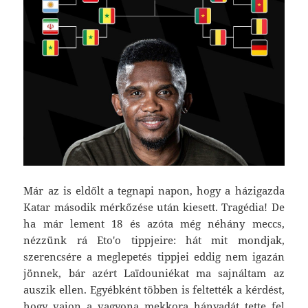
Már az is eldőlt a tegnapi napon, hogy a házigazda
Katar második mérkőzése után kiesett. Tragédia! De
ha már lement 18 és azóta még néhány meccs,
nézzünk rá Eto'o tippjeire: hát mit mondjak,
szerencsére a meglepetés tippjei eddig nem igazán
jönnek, bár azért Laïdouniékat ma sajnáltam az
auszik ellen. Egyébként többen is feltették a kérdést,
hogy vajon a vagyona mekkora hányadát tette fel