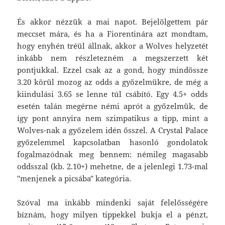
És akkor nézzük a mai napot. Bejelölgettem pár
meccset mára, és ha a Fiorentinára azt mondtam,
hogy enyhén tréül állnak, akkor a Wolves helyzetét
inkább nem részletezném a megszerzett két
pontjukkal. Ezzel csak az a gond, hogy mindössze
3.20 körül mozog az odds a győzelmükre, de még a
kiindulási 3.65 se lenne túl csábító. Egy 4.5+ odds
esetén talán megérne némi aprót a győzelmük, de
így pont annyira nem szimpatikus a tipp, mint a
Wolves-nak a győzelem idén ősszel. A Crystal Palace
győzelemmel kapcsolatban hasonló gondolatok
fogalmazódnak meg bennem: némileg magasabb
oddsszal (kb. 2.10+) mehetne, de a jelenlegi 1.73-mal
"menjenek a picsába" kategória.
Szóval ma inkább mindenki saját felelősségére
bíznám, hogy milyen tippekkel bukja el a pénzt,