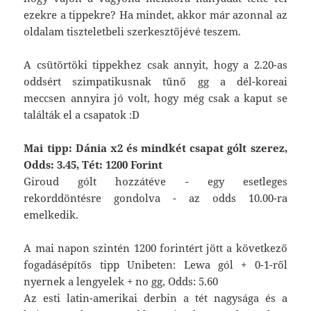
ezekre a tippekre? Ha mindet, akkor már azonnal az
oldalam tiszteletbeli szerkesztőjévé teszem.
A csütörtöki tippekhez csak annyit, hogy a 2.20-as
oddsért szimpatikusnak tűnő gg a dél-koreai
meccsen annyira jó volt, hogy még csak a kaput se
találták el a csapatok :D
Mai tipp: Dánia x2 és mindkét csapat gólt szerez,
Odds: 3.45, Tét: 1200 Forint
Giroud gólt hozzátéve - egy esetleges
rekorddöntésre gondolva - az odds 10.00-ra
emelkedik.
A mai napon szintén 1200 forintért jött a következő
fogadásépítős tipp Unibeten: Lewa gól + 0-1-ről
nyernek a lengyelek + no gg, Odds: 5.60
Az esti latin-amerikai derbin a tét nagysága és a