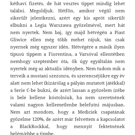
kéthavi fizetés, de hát vesztes tippet mindig lehet
találni. Megoldjuk. Hétfőn, amikor végül nem
sikerült jelentkezni, azért egy kis aprót sikerült
elbukni a Legia Warszawa győzelmével, mert hát
nem nyertek. Nem baj, így majd hétvégén a Piast
Gliwice ellen még több mehet rájuk, tán csak
nyernek még egyszer idén. Hétvégére a másik ilyen
típusú tippem a Fiorentina, a Varsóval ellentétben
nemhogy szeptember óta, ők úgy egyáltalán nem
nyertek még az aktuális idényben. Nem tudom mik a
terveik a mostani szezonra, és szerencséjükre egy év
alatt nem lehet (kizárólag a pályán mutatott játékkal)
a Serie C-be bukni, de azért lassan a győzelem ízébe
is bele kellene kóstolniuk, ha nem szeretnének
valami nagyon kellemetlenbe belefutni májusban.
Nem azt mondom, hogy a Mediciek csapatának
győzelme 120%, de azért már felvettem a kapcsolatot
a BlackRockkal, hogy mennyit fektetnének
belém/ebbe a tippbe.