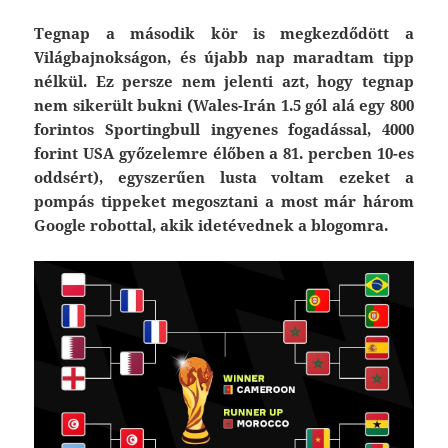
Tegnap a második kör is megkezdődött a
Világbajnokságon, és újabb nap maradtam tipp
nélkül. Ez persze nem jelenti azt, hogy tegnap
nem sikerült bukni (Wales-Irán 1.5 gól alá egy 800
forintos Sportingbull ingyenes fogadással, 4000
forint USA győzelemre élőben a 81. percben 10-es
oddsért), egyszerűen lusta voltam ezeket a
pompás tippeket megosztani a most már három
Google robottal, akik idetévednek a blogomra.