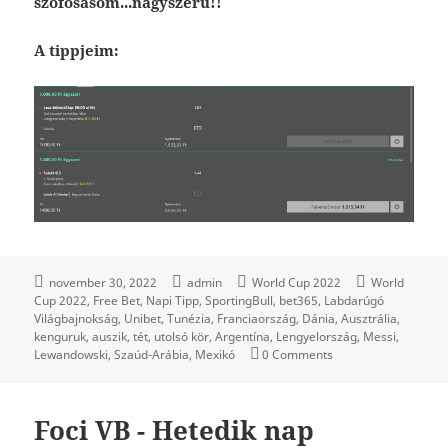
szófosásom...nagyszerű!!
A tippjeim:
november 30, 2022
admin
World Cup 2022
World
Cup 2022
Free Bet
Napi Tipp
SportingBull
bet365
Labdarúgó
Világbajnokság
Unibet
Tunézia
Franciaország
Dánia
Ausztrália
kenguruk
auszik
tét
utolsó kör
Argentína
Lengyelország
Messi
Lewandowski
Szaúd-Arábia
Mexikó
0 Comments
Foci VB - Hetedik nap