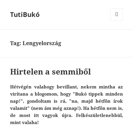
TutiBukó
MENU
AND
WIDGETS
Tag: Lengyelország
Hirtelen a semmiből
Hétvégén valahogy bevillant, nekem mintha az
virítana a blogomon, hogy "Bukó tippek minden
nap!", gondoltam is rá, "na, majd hétfőn írok
valamit" (nem ám még aznap!). Ha hétfőn nem is,
de most itt vagyok újra. Felkészületlenebbül,
mint valaha!