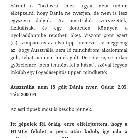
bármit is "biztosra", mert ugyan nem tudom
elképzelni, hogy Dánia ne nyerjen, de nem is lesz
egyszerű dolguk. Az ausztrálok szervezettek,
fizikálisak, és egy döntetlen könnyen a
nyolcaddöntőbe repítheti őket. Viszont pont ezért
(is) szimpatikus az első tipp "inverze" is: mégpedig
az, hogy Ausztrália nem lő mindhárom alkalommal
gólt, tehát ma nem lőnek gólt. De se erre, se a dán
győzelemre "nem tenném fel a házat", szóval legyen
inkább egy Fogadásépítős tippen mindkettő:
Ausztrália nem lő gólt+Dánia nyer, Odds: 2.05,
Tét: 2000 Ft
Az esti tippek most is később jönnek.
Itt gépelek fél óráig, erre elfelejtettem, hogy a
HTMLy felület x perc után kidob, így oda a