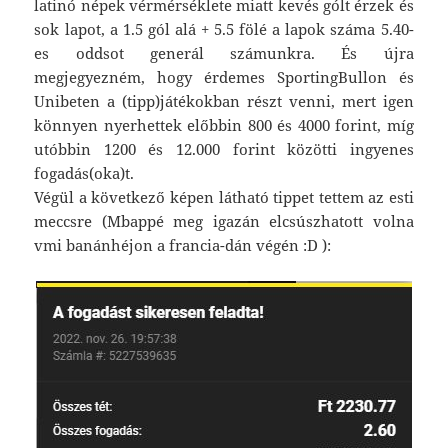
latinó népek vérmérséklete miatt kevés gólt érzek és
sok lapot, a 1.5 gól alá + 5.5 fölé a lapok száma 5.40-
es oddsot generál számunkra. És újra
megjegyezném, hogy érdemes SportingBullon és
Unibeten a (tipp)játékokban részt venni, mert igen
könnyen nyerhettek előbbin 800 és 4000 forint, míg
utóbbin 1200 és 12.000 forint közötti ingyenes
fogadás(oka)t.
Végül a következő képen látható tippet tettem az esti
meccsre (Mbappé meg igazán elcsúszhatott volna
vmi banánhéjon a francia-dán végén :D ):