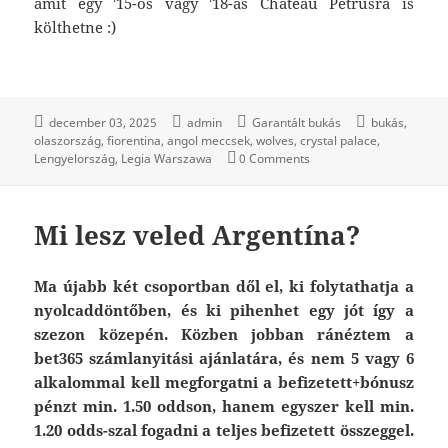
amit egy '15-ös vagy '18-as Chateau Petrusra is
költhetne :)
december 03, 2025
admin
Garantált bukás
bukás
olaszország
fiorentina
angol meccsek
wolves
crystal palace
Lengyelország
Legia Warszawa
0 Comments
Mi lesz veled Argentína?
Ma újabb két csoportban dől el, ki folytathatja a
nyolcaddöntőben, és ki pihenhet egy jót így a
szezon közepén. Közben jobban ránéztem a
bet365 számlanyitási ajánlatára, és nem 5 vagy 6
alkalommal kell megforgatni a befizetett+bónusz
pénzt min. 1.50 oddson, hanem egyszer kell min.
1.20 odds-szal fogadni a teljes befizetett összeggel.