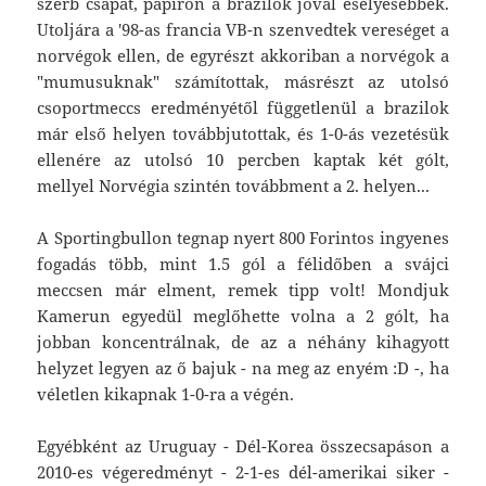
szerb csapat, papíron a brazilok jóval esélyesebbek.
Utoljára a '98-as francia VB-n szenvedtek vereséget a
norvégok ellen, de egyrészt akkoriban a norvégok a
"mumusuknak" számítottak, másrészt az utolsó
csoportmeccs eredményétől függetlenül a brazilok
már első helyen továbbjutottak, és 1-0-ás vezetésük
ellenére az utolsó 10 percben kaptak két gólt,
mellyel Norvégia szintén továbbment a 2. helyen...
A Sportingbullon tegnap nyert 800 Forintos ingyenes
fogadás több, mint 1.5 gól a félidőben a svájci
meccsen már elment, remek tipp volt! Mondjuk
Kamerun egyedül meglőhette volna a 2 gólt, ha
jobban koncentrálnak, de az a néhány kihagyott
helyzet legyen az ő bajuk - na meg az enyém :D -, ha
véletlen kikapnak 1-0-ra a végén.
Egyébként az Uruguay - Dél-Korea összecsapáson a
2010-es végeredményt - 2-1-es dél-amerikai siker -