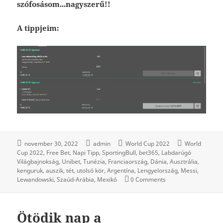
szófosásom...nagyszerű!!
A tippjeim:
november 30, 2022
admin
World Cup 2022
World
Cup 2022
Free Bet
Napi Tipp
SportingBull
bet365
Labdarúgó
Világbajnokság
Unibet
Tunézia
Franciaország
Dánia
Ausztrália
kenguruk
auszik
tét
utolsó kör
Argentína
Lengyelország
Messi
Lewandowski
Szaúd-Arábia
Mexikó
0 Comments
Ötödik nap a