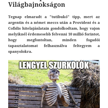
Világbajnokságon
Tegnap elmaradt a "tutibukó" tipp, mert az
argentin és a német meccs után a Provident és a
Cofidis hitelajánlatain gondolkodtam, hogy vajon
melyiknél érdemesebb felvenni 10 millió forintot,
hogy megfontoltan, minden fogadói
tapasztalatomat felhasználva feltegyem a
spanyolokra.