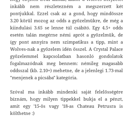
inkább nem részletezném a megszerzett két
pontjukkal. Ezzel csak az a gond, hogy mindössze
3.20 körül mozog az odds a győzelmükre, de még a
kiindulási 3.65 se lenne túl csábító. Egy 4.5+ odds
esetén talán megérne némi aprót a győzelmük, de
így pont annyira nem szimpatikus a tipp, mint a
Wolves-nak a győzelem idén ősszel. A Crystal Palace
győzelemmel kapcsolatban hasonló gondolatok
fogalmazódnak meg bennem: némileg magasabb
oddsszal (kb. 2.10+) mehetne, de a jelenlegi 1.73-mal
"menjenek a picsába" kategória.
Szóval ma inkább mindenki saját felelősségére
bíznám, hogy milyen tippekkel bukja el a pénzt,
amit egy '15-ös vagy '18-as Chateau Petrusra is
költhetne :)