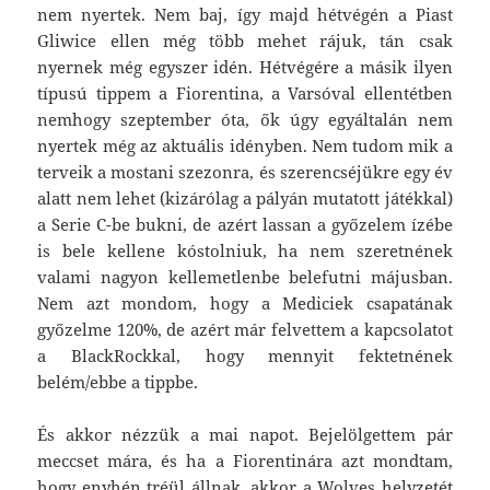
nem nyertek. Nem baj, így majd hétvégén a Piast
Gliwice ellen még több mehet rájuk, tán csak
nyernek még egyszer idén. Hétvégére a másik ilyen
típusú tippem a Fiorentina, a Varsóval ellentétben
nemhogy szeptember óta, ők úgy egyáltalán nem
nyertek még az aktuális idényben. Nem tudom mik a
terveik a mostani szezonra, és szerencséjükre egy év
alatt nem lehet (kizárólag a pályán mutatott játékkal)
a Serie C-be bukni, de azért lassan a győzelem ízébe
is bele kellene kóstolniuk, ha nem szeretnének
valami nagyon kellemetlenbe belefutni májusban.
Nem azt mondom, hogy a Mediciek csapatának
győzelme 120%, de azért már felvettem a kapcsolatot
a BlackRockkal, hogy mennyit fektetnének
belém/ebbe a tippbe.
És akkor nézzük a mai napot. Bejelölgettem pár
meccset mára, és ha a Fiorentinára azt mondtam,
hogy enyhén tréül állnak, akkor a Wolves helyzetét