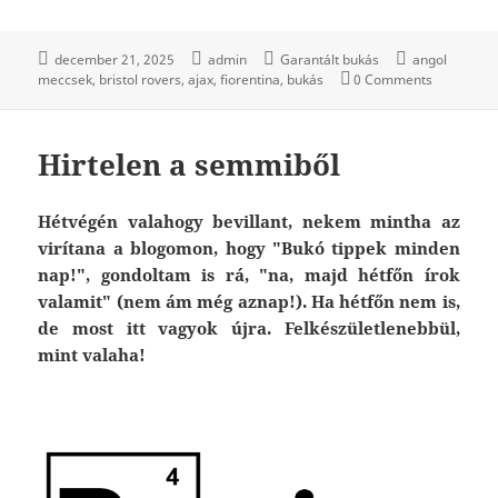
december 21, 2025
admin
Garantált bukás
angol
meccsek
bristol rovers
ajax
fiorentina
bukás
0 Comments
Hirtelen a semmiből
Hétvégén valahogy bevillant, nekem mintha az
virítana a blogomon, hogy "Bukó tippek minden
nap!", gondoltam is rá, "na, majd hétfőn írok
valamit" (nem ám még aznap!). Ha hétfőn nem is,
de most itt vagyok újra. Felkészületlenebbül,
mint valaha!