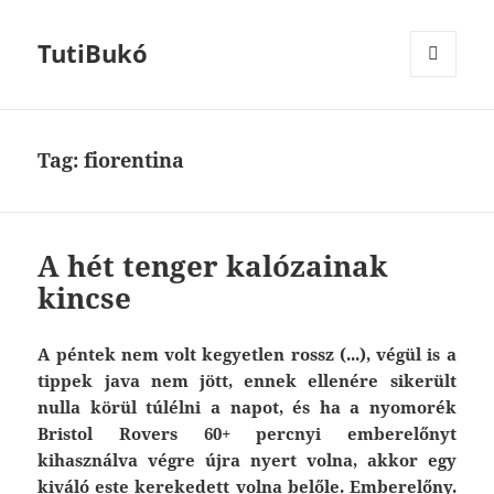
TutiBukó
MENU
AND
WIDGETS
Tag: fiorentina
A hét tenger kalózainak
kincse
A péntek nem volt kegyetlen rossz (...), végül is a
tippek java nem jött, ennek ellenére sikerült
nulla körül túlélni a napot, és ha a nyomorék
Bristol Rovers 60+ percnyi emberelőnyt
kihasználva végre újra nyert volna, akkor egy
kiváló este kerekedett volna belőle. Emberelőny.