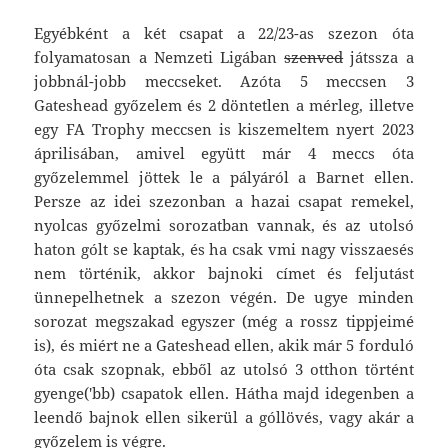
Egyébként a két csapat a 22/23-as szezon óta
folyamatosan a Nemzeti Ligában
szenved
játssza a
jobbnál-jobb meccseket. Azóta 5 meccsen 3
Gateshead győzelem és 2 döntetlen a mérleg, illetve
egy FA Trophy meccsen is kiszemeltem nyert 2023
áprilisában, amivel együtt már 4 meccs óta
győzelemmel jöttek le a pályáról a Barnet ellen.
Persze az idei szezonban a hazai csapat remekel,
nyolcas győzelmi sorozatban vannak, és az utolsó
haton gólt se kaptak, és ha csak vmi nagy visszaesés
nem történik, akkor bajnoki címet és feljutást
ünnepelhetnek a szezon végén. De ugye minden
sorozat megszakad egyszer (még a rossz tippjeimé
is), és miért ne a Gateshead ellen, akik már 5 forduló
óta csak szopnak, ebből az utolsó 3 otthon történt
gyenge('bb) csapatok ellen. Hátha majd idegenben a
leendő bajnok ellen sikerül a góllövés, vagy akár a
győzelem is végre.