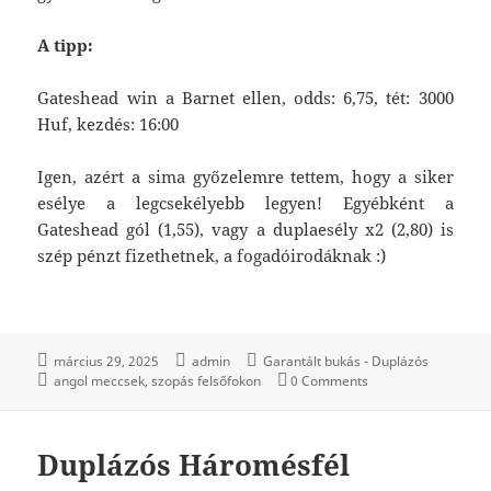
A tipp:
Gateshead win a Barnet ellen, odds: 6,75, tét: 3000
Huf, kezdés: 16:00
Igen, azért a sima győzelemre tettem, hogy a siker
esélye a legcsekélyebb legyen! Egyébként a
Gateshead gól (1,55), vagy a duplaesély x2 (2,80) is
szép pénzt fizethetnek, a fogadóirodáknak :)
március 29, 2025
admin
Garantált bukás - Duplázós
angol meccsek
szopás felsőfokon
0 Comments
Duplázós Háromésfél