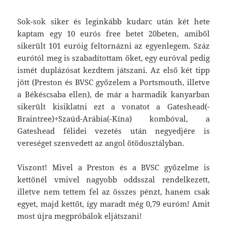
Sok-sok siker és leginkább kudarc után két hete
kaptam egy 10 eurós free betet 20beten, amiből
sikerült 101 euróig feltornázni az egyenlegem. Száz
eurótól meg is szabadítottam őket, egy euróval pedig
ismét duplázósat kezdtem játszani. Az első két tipp
jött (Preston és BVSC győzelem a Portsmouth, illetve
a Békéscsaba ellen), de már a harmadik kanyarban
sikerült kisiklatni ezt a vonatot a Gateshead(-
Braintree)+Szaúd-Arábia(-Kína) kombóval, a
Gateshead félidei vezetés után negyedjére is
vereséget szenvedett az angol ötödosztályban.
Viszont! Mivel a Preston és a BVSC győzelme is
kettőnél vmivel nagyobb oddsszal rendelkezett,
illetve nem tettem fel az összes pénzt, hanem csak
egyet, majd kettőt, így maradt még 0,79 euróm! Amit
most újra megpróbálok eljátszani!