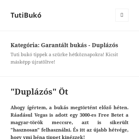
TutiBukó
MENU
AND
WIDGETS
Kategória: Garantált bukás - Duplázós
Tuti bukó tippek a szürke hétköznapokra! Kicsit
másképp újratöltve!
"Duplázós" Öt
Ahogy ígértem, a bukás megtörtént előző héten.
Ráadásul Vegas is adott egy 3000-es Free Betet a
magyar-török meccsre, azt is sikerült
"hasznosan" felhasználni. És itt az újabb hétvége,
hogy vmi béna tippet kinézzek!