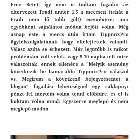
Free Betet, így nem is tudtam fogadni az
eltervezett Fradi under 1,5 a meccsen (tehát a
Fradi nem lő több gólt) eseményre, ami
egyébként sajnálatos módon bejött volna. Még
aznap este a meccs után írtam TippmixPro
ügyfélszolgálatának, hogy elfelejtettek valamit.
Válasz azóta se érkezett. Már legutóbb is mikor
problémám volt velük, vagy 8-10 napba telt mire
válaszoltak, ennek ellenére a "Melyik esemény
következik be hamarabb: TippmixPro válaszol
vs. Megírom a következő bejegyzésemet a
blogon" fogadási lehetőségnél egy raklapnyi
pénzt fel mertem volna tenni előbbire, és el is
buktam volna mind! Egyszerre meglepő és nem
meglepő módon.