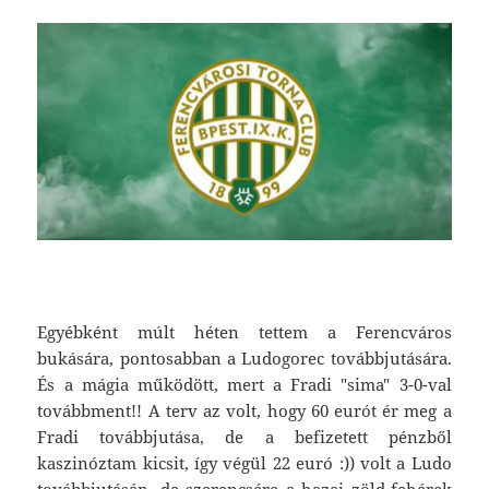
Egyébként múlt héten tettem a Ferencváros
bukására, pontosabban a Ludogorec továbbjutására.
És a mágia működött, mert a Fradi "sima" 3-0-val
továbbment!! A terv az volt, hogy 60 eurót ér meg a
Fradi továbbjutása, de a befizetett pénzből
kaszinóztam kicsit, így végül 22 euró :)) volt a Ludo