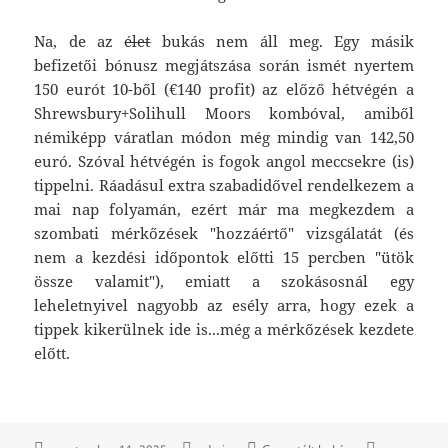
Na, de az
élet
bukás nem áll meg. Egy másik
befizetői bónusz megjátszása során ismét nyertem
150 eurót 10-ből (€140 profit) az előző hétvégén a
Shrewsbury+Solihull Moors kombóval, amiből
némiképp váratlan módon még mindig van 142,50
euró. Szóval hétvégén is fogok angol meccsekre (is)
tippelni. Ráadásul extra szabadidővel rendelkezem a
mai nap folyamán, ezért már ma megkezdem a
szombati mérkőzések "hozzáértő" vizsgálatát (és
nem a kezdési időpontok előtti 15 percben "ütök
össze valamit"), emiatt a szokásosnál egy
leheletnyivel nagyobb az esély arra, hogy ezek a
tippek kikerülnek ide is...még a mérkőzések kezdete
előtt.