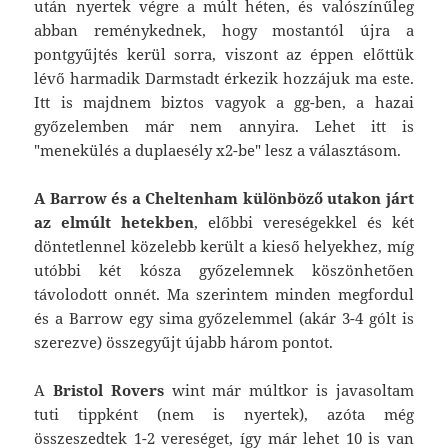
után nyertek végre a múlt héten, és valószínűleg
abban reménykednek, hogy mostantól újra a
pontgyűjtés kerül sorra, viszont az éppen előttük
lévő harmadik Darmstadt érkezik hozzájuk ma este.
Itt is majdnem biztos vagyok a gg-ben, a hazai
győzelemben már nem annyira. Lehet itt is
"menekülés a duplaesély x2-be" lesz a választásom.
A Barrow és a Cheltenham különböző utakon járt
az elmúlt hetekben
, előbbi vereségekkel és két
döntetlennel közelebb került a kieső helyekhez, míg
utóbbi két kósza győzelemnek köszönhetően
távolodott onnét. Ma szerintem minden megfordul
és a Barrow egy sima győzelemmel (akár 3-4 gólt is
szerezve) összegyűjt újabb három pontot.
A
Bristol Rovers
wint már múltkor is javasoltam
tuti tippként (nem is nyertek), azóta még
összeszedtek 1-2 vereséget, így már lehet 10 is van