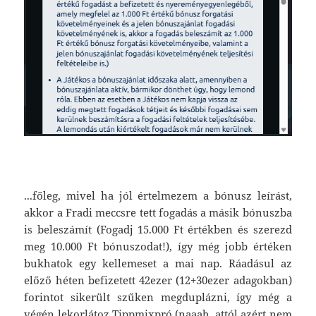
...főleg, mivel ha jól értelmezem a bónusz leírást,
akkor a Fradi meccsre tett fogadás a másik bónuszba
is beleszámít (Fogadj 15.000 Ft értékben és szerezd
meg 10.000 Ft bónuszodat!), így még jobb értéken
bukhatok egy kellemeset a mai nap. Ráadásul az
előző héten befizetett 42ezer (12+30ezer adagokban)
forintot sikerült szűken megduplázni, így még a
végén lekorlátoz Tippmixpró (naaah, attól azért nem