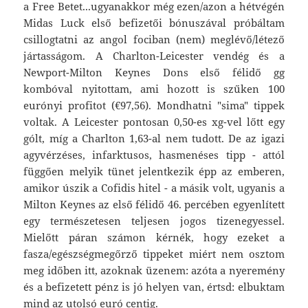
a Free Betet...ugyanakkor még ezen/azon a hétvégén
Midas Luck első befizetői bónuszával próbáltam
csillogtatni az angol fociban (nem) meglévő/létező
jártasságom. A Charlton-Leicester vendég és a
Newport-Milton Keynes Dons első félidő gg
kombóval nyitottam, ami hozott is szűken 100
eurónyi profitot (€97,56). Mondhatni "sima" tippek
voltak. A Leicester pontosan 0,50-es xg-vel lőtt egy
gólt, míg a Charlton 1,63-al nem tudott. De az igazi
agyvérzéses, infarktusos, hasmenéses tipp - attól
függően melyik tünet jelentkezik épp az emberen,
amikor úszik a Cofidis hitel - a másik volt, ugyanis a
Milton Keynes az első félidő 46. percében egyenlített
egy természetesen teljesen jogos tizenegyessel.
Mielőtt páran számon kérnék, hogy ezeket a
fasza/egészségmegőrző tippeket miért nem osztom
meg időben itt, azoknak üzenem: azóta a nyeremény
és a befizetett pénz is jó helyen van, értsd: elbuktam
mind az utolsó euró centig.