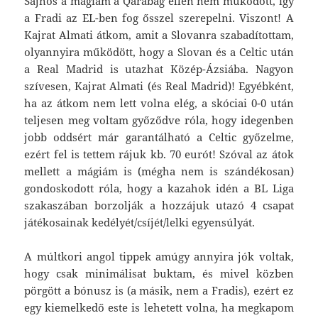
Sajnos a mágiám a Qarabag ellen nem működött, így
a Fradi az EL-ben fog ősszel szerepelni. Viszont! A
Kajrat Almati átkom, amit a Slovanra szabadítottam,
olyannyira működött, hogy a Slovan és a Celtic után
a Real Madrid is utazhat Közép-Ázsiába. Nagyon
szívesen, Kajrat Almati (és Real Madrid)! Egyébként,
ha az átkom nem lett volna elég, a skóciai 0-0 után
teljesen meg voltam győződve róla, hogy idegenben
jobb oddsért már garantálható a Celtic győzelme,
ezért fel is tettem rájuk kb. 70 eurót! Szóval az átok
mellett a mágiám is (mégha nem is szándékosan)
gondoskodott róla, hogy a kazahok idén a BL Liga
szakaszában borzolják a hozzájuk utazó 4 csapat
játékosainak kedélyét/csíjét/lelki egyensúlyát.
A múltkori angol tippek amúgy annyira jók voltak,
hogy csak minimálisat buktam, és mivel közben
pörgött a bónusz is (a másik, nem a Fradis), ezért ez
egy kiemelkedő este is lehetett volna, ha megkapom