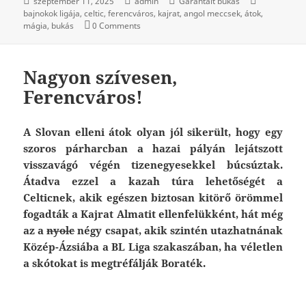
szeptember 11, 2025
admin
Garantált bukás
bajnokok ligája
celtic
ferencváros
kajrat
angol meccsek
átok
mágia
bukás
0 Comments
Nagyon szívesen,
Ferencváros!
A Slovan elleni átok olyan jól sikerült, hogy egy
szoros párharcban a hazai pályán lejátszott
visszavágó végén tizenegyesekkel búcsúztak.
Átadva ezzel a kazah túra lehetőségét a
Celticnek, akik egészen biztosan kitörő örömmel
fogadták a Kajrat Almatit ellenfelükként, hát még
az a
nyolc
négy csapat, akik szintén utazhatnának
Közép-Ázsiába a BL Liga szakaszában, ha véletlen
a skótokat is megtréfálják Boraték.