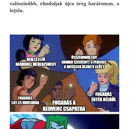
valószínűbb, elinduljak újra öreg barátomon, a
lejtőn.