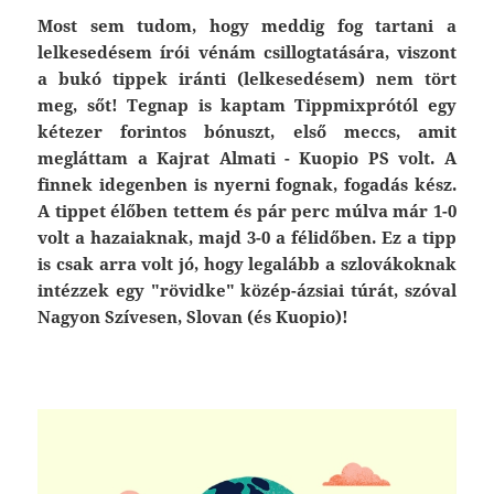
Most sem tudom, hogy meddig fog tartani a
lelkesedésem írói vénám csillogtatására, viszont
a bukó tippek iránti (lelkesedésem) nem tört
meg, sőt! Tegnap is kaptam Tippmixprótól egy
kétezer forintos bónuszt, első meccs, amit
megláttam a Kajrat Almati - Kuopio PS volt. A
finnek idegenben is nyerni fognak, fogadás kész.
A tippet élőben tettem és pár perc múlva már 1-0
volt a hazaiaknak, majd 3-0 a félidőben. Ez a tipp
is csak arra volt jó, hogy legalább a szlovákoknak
intézzek egy "rövidke" közép-ázsiai túrát, szóval
Nagyon Szívesen, Slovan (és Kuopio)!