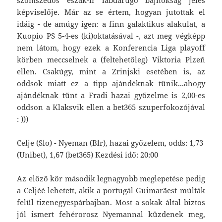
képviselője. Már az se értem, hogyan jutottak el
idáig - de amúgy igen: a finn galaktikus alakulat, a
Kuopio PS 5-4-es (ki)oktatásával -, azt meg végképp
nem látom, hogy ezek a Konferencia Liga playoff
körben meccselnek a (feltehetőleg) Viktoria Plzeň
ellen. Csakúgy, mint a Zrinjski esetében is, az
oddsok miatt ez a tipp ajándéknak tűnik...ahogy
ajándéknak tűnt a Fradi hazai győzelme is 2,00-es
oddson a Klaksvik ellen a bet365 szuperfokozójával
: )))
Celje (Slo) - Nyeman (Blr), hazai győzelem, odds: 1,73
(Unibet), 1,67 (bet365) Kezdési idő: 20:00
Az előző kör második legnagyobb meglepetése pedig
a Celjéé lehetett, akik a portugál Guimarãest múlták
felül tizenegyespárbajban. Most a sokak által biztos
jól ismert fehérorosz Nyemannal küzdenek meg,