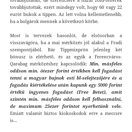
továbbjutásán, de szerencsére a hazai zöld-fehérek
továbbjutottak, ezért mindegy volt, hogy 60 vagy 22
eurót bukok a tippen. Az lett volna kellemetlenebb,
ha a bolgárok mennek a következő körbe.
Most is tervezek hasonlót, de elsősorban a
visszavágóra, ha a mai mérkőzés jól alakul a Fradi
szempontjából. Bár Tippmixprón jelenleg két
bónusz is elérhető, és az egyik a Ferencváros-
Qarabag mérkőzéshez kapcsolódik:
Min. másfeles
oddson min. ötezer forint értékben kell fogadást
tenni a magyar bajnok esti bl-selejtezőjére és a
fogadás kiértékelése után kapunk egy 5000 forint
értékű ingyenes fogadást (Free Betet), amit
szintén min. másfeles oddson kell felhasználni,
de maximum 25ezer forintot nyerhetünk vele.
Emiatt valamit biztos kiokoskodok erre a meccsre
is...