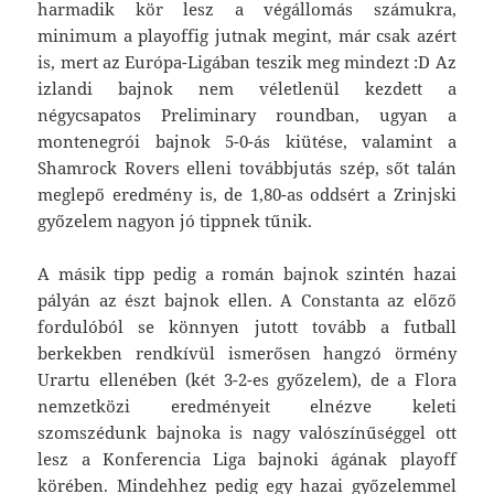
harmadik kör lesz a végállomás számukra,
minimum a playoffig jutnak megint, már csak azért
is, mert az Európa-Ligában teszik meg mindezt :D Az
izlandi bajnok nem véletlenül kezdett a
négycsapatos Preliminary roundban, ugyan a
montenegrói bajnok 5-0-ás kiütése, valamint a
Shamrock Rovers elleni továbbjutás szép, sőt talán
meglepő eredmény is, de 1,80-as oddsért a Zrinjski
győzelem nagyon jó tippnek tűnik.
A másik tipp pedig a román bajnok szintén hazai
pályán az észt bajnok ellen. A Constanta az előző
fordulóból se könnyen jutott tovább a futball
berkekben rendkívül ismerősen hangzó örmény
Urartu ellenében (két 3-2-es győzelem), de a Flora
nemzetközi eredményeit elnézve keleti
szomszédunk bajnoka is nagy valószínűséggel ott
lesz a Konferencia Liga bajnoki ágának playoff
körében. Mindehhez pedig egy hazai győzelemmel