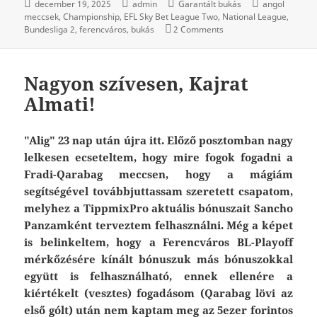
december 19, 2025
admin
Garantált bukás
angol
meccsek
Championship
EFL Sky Bet League Two
National League
Bundesliga 2
ferencváros
bukás
2 Comments
Nagyon szívesen, Kajrat
Almati!
"Alig" 23 nap után újra itt. Előző posztomban nagy
lelkesen ecseteltem, hogy mire fogok fogadni a
Fradi-Qarabag meccsen, hogy a mágiám
segítségével továbbjuttassam szeretett csapatom,
melyhez a TippmixPro aktuális bónuszait Sancho
Panzamként terveztem felhasználni. Még a képet
is belinkeltem, hogy a Ferencváros BL-Playoff
mérkőzésére kínált bónuszuk más bónuszokkal
együtt is felhasználható, ennek ellenére a
kiértékelt (vesztes) fogadásom (Qarabag lövi az
első gólt) után nem kaptam meg az 5ezer forintos