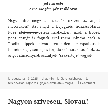
jól ma este,
erre megéri pénzt áldozni!
Hogy mire megy a maradék tízezer az angol
meccseken? Azt majd a bejegyzés hozzászólásai
közé ide
hányom
vetem napközben, azok a tippek
pont annyit is fognak érni (nem mintha ezek a
Fradis tippek olyan rettentően szimpatikusak
lennének egy semleges fogadó számára), tudjátok, az
angol alacsonyabb osztályok "szakértője" vagyok!
augusztus 19, 2025
admin
Garantált bukás
ferencváros
bajnokok ligája
slovan
átok
mágia
1 Comment
Nagyon szívesen, Slovan!