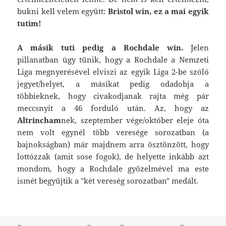
bukni kell velem együtt:
Bristol win, ez a mai egyik
tutim!
A másik tuti pedig a Rochdale win.
Jelen
pillanatban úgy tűnik, hogy a Rochdale a Nemzeti
Liga megnyerésével elviszi az egyik Liga 2-be szóló
jegyet/helyet, a másikat pedig odadobja a
többieknek, hogy civakodjanak rajta még pár
meccsnyit a 46 forduló után. Az, hogy az
Altrincham
nek, szeptember vége/október eleje óta
nem volt egynél több veresége sorozatban (a
bajnokságban) már majdnem arra ösztönzött, hogy
lottózzak (amit sose fogok), de helyette inkább azt
mondom, hogy a Rochdale győzelmével ma este
ismét begyűjtik a "két vereség sorozatban" medált.