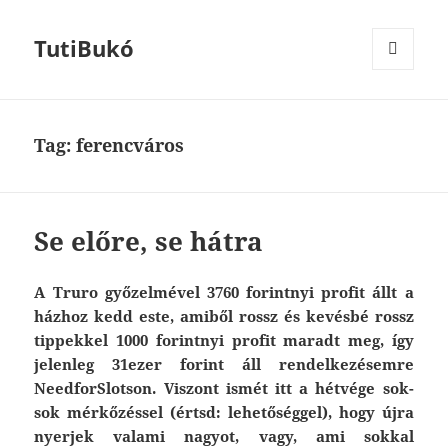
TutiBukó
MENU
AND
WIDGETS
Tag: ferencváros
Se előre, se hátra
A Truro győzelmével 3760 forintnyi profit állt a
házhoz kedd este, amiből rossz és kevésbé rossz
tippekkel 1000 forintnyi profit maradt meg, így
jelenleg 31ezer forint áll rendelkezésemre
NeedforSlotson. Viszont ismét itt a hétvége sok-
sok mérkőzéssel (értsd: lehetőséggel), hogy újra
nyerjek valami nagyot, vagy, ami sokkal