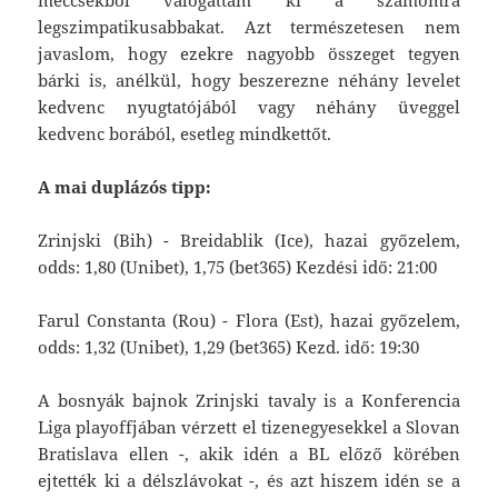
legszimpatikusabbakat. Azt természetesen nem
javaslom, hogy ezekre nagyobb összeget tegyen
bárki is, anélkül, hogy beszerezne néhány levelet
kedvenc nyugtatójából vagy néhány üveggel
kedvenc borából, esetleg mindkettőt.
A mai duplázós tipp:
Zrinjski (Bih) - Breidablik (Ice), hazai győzelem,
odds: 1,80 (Unibet), 1,75 (bet365) Kezdési idő: 21:00
Farul Constanta (Rou) - Flora (Est), hazai győzelem,
odds: 1,32 (Unibet), 1,29 (bet365) Kezd. idő: 19:30
A bosnyák bajnok Zrinjski tavaly is a Konferencia
Liga playoffjában vérzett el tizenegyesekkel a Slovan
Bratislava ellen -, akik idén a BL előző körében
ejtették ki a délszlávokat -, és azt hiszem idén se a