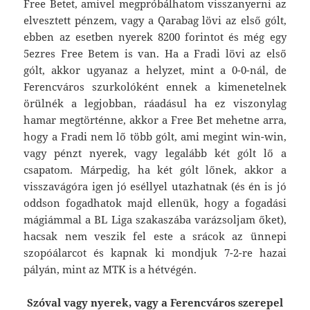
Free Betet, amivel megpróbálhatom visszanyerni az
elvesztett pénzem, vagy a Qarabag lövi az első gólt,
ebben az esetben nyerek 8200 forintot és még egy
5ezres Free Betem is van. Ha a Fradi lövi az első
gólt, akkor ugyanaz a helyzet, mint a 0-0-nál, de
Ferencváros szurkolóként ennek a kimenetelnek
örülnék a legjobban, ráadásul ha ez viszonylag
hamar megtörténne, akkor a Free Bet mehetne arra,
hogy a Fradi nem lő több gólt, ami megint win-win,
vagy pénzt nyerek, vagy legalább két gólt lő a
csapatom. Márpedig, ha két gólt lőnek, akkor a
visszavágóra igen jó eséllyel utazhatnak (és én is jó
oddson fogadhatok majd ellenük, hogy a fogadási
mágiámmal a BL Liga szakaszába varázsoljam őket),
hacsak nem veszik fel este a srácok az ünnepi
szopóálarcot és kapnak ki mondjuk 7-2-re hazai
pályán, mint az MTK is a hétvégén.
Szóval vagy nyerek, vagy a Ferencváros szerepel