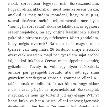
nekik sorozatban (egyszer már összeszámoltam,
hogyan álltak akkoriban, most nem keresem vissza,
anélkül is meg tudom mondani, hogy NEM JÓL),
szóval dicséretre méltó a teljesítményük, mert ilyen
"homogén sorozattal" akkor se találkozik az egyszeri
szerencsejátékos, ha egy online kaszinóban elkezd
pakolni a pirosra (vagy a feketére). Miért gondolom,
hogy mégis nyernek? Na nem saját maguk miatt
(persze van még hátra 26 forduló, annyi meccsből
azért csak összejön majd pár győzelem saját erőből
is), sokkal inkább a
Crewe
miatt tippelnék vendég
győzelmet. Tavaly is volt egy ilyen időszakuk,
amikor pár gyengébb forduló után jött egy sima
győzelem vendégként (most a Tranmere elleni 4-1
talán annak mondható), és azt hittem, hogy akkor
most hazai pályán is nyernek/kicsit összekapják
magukat, de nem így történt! Jött egy eléggé WTF!?!
hazai bukó, és hát a Bristol elleni vereség igencsak
értelmezhetetlen lenne. De nem is kell értelmezni,