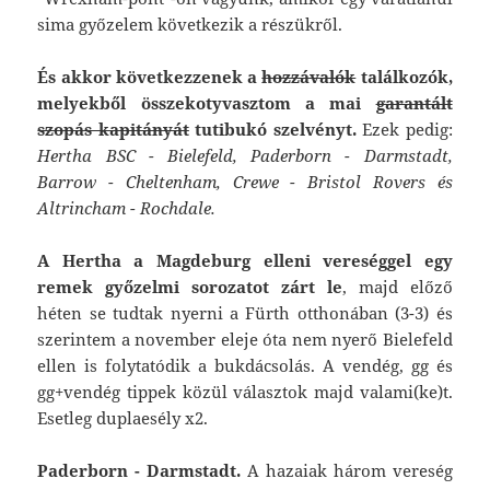
sima győzelem következik a részükről.
És akkor következzenek a
hozzávalók
találkozók,
melyekből összekotyvasztom a mai
garantált
szopás kapitányát
tutibukó szelvényt.
Ezek pedig:
Hertha BSC - Bielefeld, Paderborn - Darmstadt,
Barrow - Cheltenham, Crewe - Bristol Rovers és
Altrincham - Rochdale.
A Hertha a Magdeburg elleni vereséggel egy
remek győzelmi sorozatot zárt le
, majd előző
héten se tudtak nyerni a Fürth otthonában (3-3) és
szerintem a november eleje óta nem nyerő Bielefeld
ellen is folytatódik a bukdácsolás. A vendég, gg és
gg+vendég tippek közül választok majd valami(ke)t.
Esetleg duplaesély x2.
Paderborn - Darmstadt.
A hazaiak három vereség