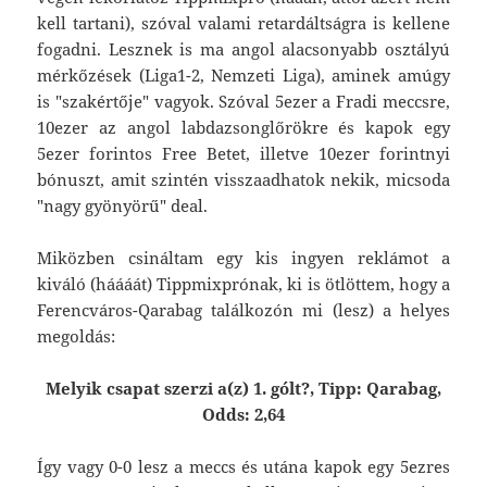
kell tartani), szóval valami retardáltságra is kellene
fogadni. Lesznek is ma angol alacsonyabb osztályú
mérkőzések (Liga1-2, Nemzeti Liga), aminek amúgy
is "szakértője" vagyok. Szóval 5ezer a Fradi meccsre,
10ezer az angol labdazsonglőrökre és kapok egy
5ezer forintos Free Betet, illetve 10ezer forintnyi
bónuszt, amit szintén visszaadhatok nekik, micsoda
"nagy gyönyörű" deal.
Miközben csináltam egy kis ingyen reklámot a
kiváló (háááát) Tippmixprónak, ki is ötlöttem, hogy a
Ferencváros-Qarabag találkozón mi (lesz) a helyes
megoldás:
Melyik csapat szerzi a(z) 1. gólt?, Tipp: Qarabag,
Odds: 2,64
Így vagy 0-0 lesz a meccs és utána kapok egy 5ezres