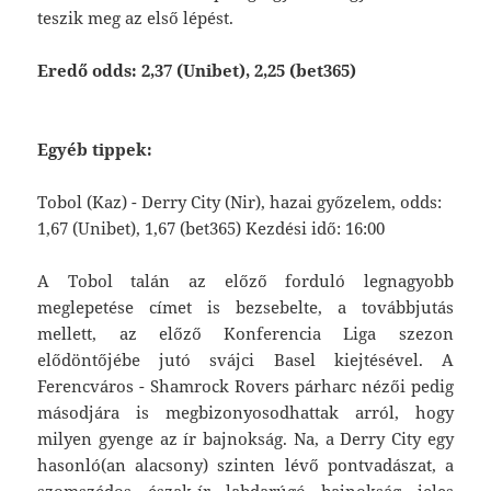
teszik meg az első lépést.
Eredő odds: 2,37 (Unibet), 2,25 (bet365)
Egyéb tippek:
Tobol (Kaz) - Derry City (Nir), hazai győzelem, odds:
1,67 (Unibet), 1,67 (bet365) Kezdési idő: 16:00
A Tobol talán az előző forduló legnagyobb
meglepetése címet is bezsebelte, a továbbjutás
mellett, az előző Konferencia Liga szezon
elődöntőjébe jutó svájci Basel kiejtésével. A
Ferencváros - Shamrock Rovers párharc nézői pedig
másodjára is megbizonyosodhattak arról, hogy
milyen gyenge az ír bajnokság. Na, a Derry City egy
hasonló(an alacsony) szinten lévő pontvadászat, a
szomszédos észak-ír labdarúgó bajnokság jeles