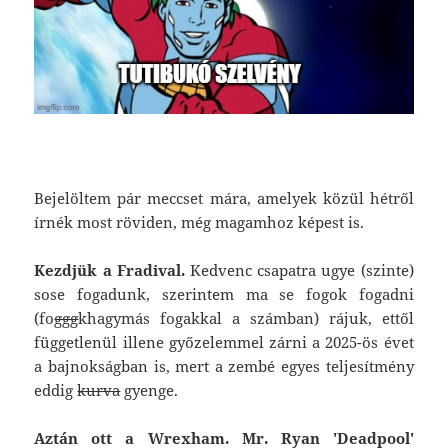
Bejelöltem pár meccset mára, amelyek közül hétről
írnék most röviden, még magamhoz képest is.
Kezdjük a Fradival.
Kedvenc csapatra ugye (szinte)
sose fogadunk, szerintem ma se fogok fogadni
(fo
ggg
khagymás fogakkal a számban) rájuk, ettől
függetlenül illene győzelemmel zárni a 2025-ös évet
a bajnokságban is, mert a zembé egyes teljesítmény
eddig
kurva
gyenge.
Aztán ott a Wrexham. Mr. Ryan 'Deadpool'