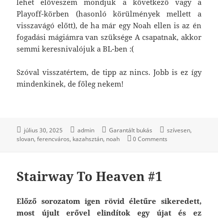
lehet előveszem mondjuk a következő vagy a
Playoff-körben (hasonló körülmények mellett a
visszavágó előtt), de ha már egy Noah ellen is az én
fogadási mágiámra van szüksége A csapatnak, akkor
semmi keresnivalójuk a BL-ben :(
Szóval visszatértem, de tipp az nincs. Jobb is ez így
mindenkinek, de főleg nekem!
július 30, 2025
admin
Garantált bukás
szívesen
slovan
ferencváros
kazahsztán
noah
0 Comments
Stairway To Heaven #1
Előző sorozatom igen rövid életűre sikeredett,
most újult erővel elindítok egy újat és ez