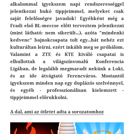
alkalommal igyekszem napi rendszerességgel
jelentkezni bukó tippjeimmel, melyeket csak
saját felelősségre javaslok! Egyébként még a
Fradi első BL-meccse előtt terveztem jelentkezni
(mint látható: nem sikerült...), azóta "mindenki
kedvenc" bajnokcsapata tolt egy...hát nehéz ezt
kulturáltan leírni, ezért inkább meg se próbálom.
Valamint a ZTE és KTE kiváló csapatai is
elhullottak a világszínvonalú Konferencia
Ligában, de legalább megmaradt nekünk a Loki,
és az ide átvágtató Ferencváros. Mostantól
igyekszem minden nap egy duplázós szelvénnyel,
és egyéb - professzionálisan kielemzett -
tippjeimmel előrukkolni.
A dal, ami az ötletet adta a sorozatomhoz