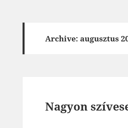
Archive: augusztus 2
Nagyon szíves