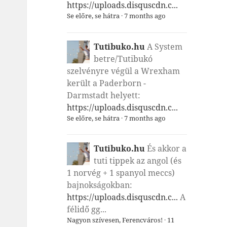
https://uploads.disquscdn.c...
Se előre, se hátra
·
7 months ago
Tutibuko.hu
A System
betre/Tutibukó
szelvényre végül a Wrexham
került a Paderborn -
Darmstadt helyett:
https://uploads.disquscdn.c...
Se előre, se hátra
·
7 months ago
Tutibuko.hu
És akkor a
tuti tippek az angol (és
1 norvég + 1 spanyol meccs)
bajnokságokban:
https://uploads.disquscdn.c...
A
félidő gg...
Nagyon szívesen, Ferencváros!
·
11