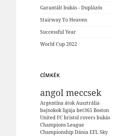
Garantált bukás - Duplázós
Stairway To Heaven
Successful Year
World Cup 2022
CÍMKÉK
angol meccsek
Argentína
átok
Ausztrália
bajnokok ligája
bet365
Boston
United FC
bristol rovers
bukás
Champions League
Championship
Dánia
EFL Sky