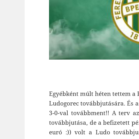
Egyébként múlt héten tettem a
Ludogorec továbbjutására. És a
3-0-val továbbment!! A terv a
továbbjutása, de a befizetett pé
euró :)) volt a Ludo továbbju