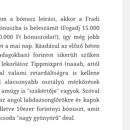
ezem a bónusz leírást, akkor a Fradi
ónuszba is beleszámít (Fogadj 15.000
0.000 Ft bónuszodat!), így még jobb
t a mai nap. Ráadásul az előző héten
adagokban) forintot sikerült szűken
lekorlátoz Tippmixpró (naaah, attól
al valami retardáltságra is kellene
l alacsonyabb osztályú mérkőzések
 amúgy is "szakértője" vagyok. Szóval
 az angol labdazsonglőrökre és kapok
illetve 10ezer forintnyi bónuszt, amit
icsoda "nagy gyönyörű" deal.