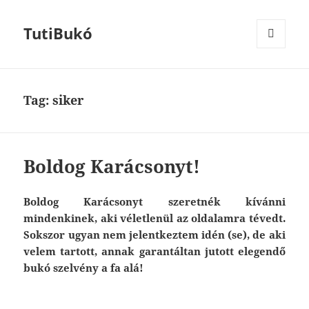
TutiBukó
MENU
AND
WIDGETS
Tag: siker
Boldog Karácsonyt!
Boldog Karácsonyt szeretnék kívánni
mindenkinek, aki véletlenül az oldalamra tévedt.
Sokszor ugyan nem jelentkeztem idén (se), de aki
velem tartott, annak garantáltan jutott elegendő
bukó szelvény a fa alá!