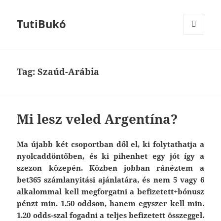
TutiBukó
MENU
AND
WIDGETS
Tag: Szaúd-Arábia
Mi lesz veled Argentína?
Ma újabb két csoportban dől el, ki folytathatja a
nyolcaddöntőben, és ki pihenhet egy jót így a
szezon közepén. Közben jobban ránéztem a
bet365 számlanyitási ajánlatára, és nem 5 vagy 6
alkalommal kell megforgatni a befizetett+bónusz
pénzt min. 1.50 oddson, hanem egyszer kell min.
1.20 odds-szal fogadni a teljes befizetett összeggel.