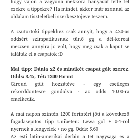
hogy vajon a vagyona mekkora hányadát tette fel
ezekre a tippekre? Ha mindet, akkor már azonnal az
oldalam tiszteletbeli szerkesztőjévé teszem.
A csütörtöki tippekhez csak annyit, hogy a 2.20-as
oddsért szimpatikusnak tűnő gg a dél-koreai
meccsen annyira jó volt, hogy még csak a kaput se
találták el a csapatok :D
Mai tipp: Dánia x2 és mindkét csapat gólt szerez,
Odds: 3.45, Tét: 1200 Forint
Giroud gólt hozzátéve - egy esetleges
rekorddöntésre gondolva - az odds 10.00-ra
emelkedik.
A mai napon szintén 1200 forintért jött a következő
fogadásépítős tipp Unibeten: Lewa gól + 0-1-ről
nyernek a lengyelek + no gg, Odds: 5.60
Az esti latin-amerikai derbin a tét nagysága és a