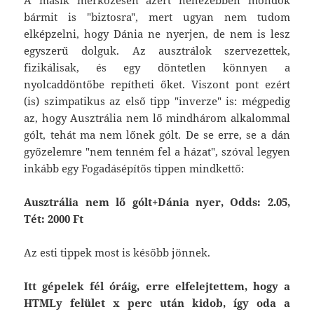
A másik mérkőzésen azért nehezebben mondok
bármit is "biztosra", mert ugyan nem tudom
elképzelni, hogy Dánia ne nyerjen, de nem is lesz
egyszerű dolguk. Az ausztrálok szervezettek,
fizikálisak, és egy döntetlen könnyen a
nyolcaddöntőbe repítheti őket. Viszont pont ezért
(is) szimpatikus az első tipp "inverze" is: mégpedig
az, hogy Ausztrália nem lő mindhárom alkalommal
gólt, tehát ma nem lőnek gólt. De se erre, se a dán
győzelemre "nem tenném fel a házat", szóval legyen
inkább egy Fogadásépítős tippen mindkettő:
Ausztrália nem lő gólt+Dánia nyer, Odds: 2.05,
Tét: 2000 Ft
Az esti tippek most is később jönnek.
Itt gépelek fél óráig, erre elfelejtettem, hogy a
HTMLy felület x perc után kidob, így oda a