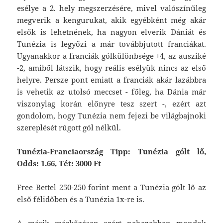
esélye a 2. hely megszerzésére, mivel valószínűleg
megverik a kengurukat, akik egyébként még akár
elsők is lehetnének, ha nagyon elverik Dániát és
Tunézia is legyőzi a már továbbjutott franciákat.
Ugyanakkor a franciák gólkülönbsége +4, az ausziké
-2, amiből látszik, hogy reális esélyük nincs az első
helyre. Persze pont emiatt a franciák akár lazábbra
is vehetik az utolsó meccset - főleg, ha Dánia már
viszonylag korán előnyre tesz szert -, ezért azt
gondolom, hogy Tunézia nem fejezi be világbajnoki
szereplését rúgott gól nélkül.
Tunézia-Franciaország Tipp: Tunézia gólt lő,
Odds: 1.66, Tét: 3000 Ft
Free Bettel 250-250 forint ment a Tunézia gólt lő az
első félidőben és a Tunézia 1x-re is.