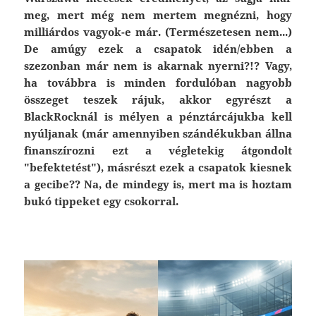
meg, mert még nem mertem megnézni, hogy
milliárdos vagyok-e már. (Természetesen nem...)
De amúgy ezek a csapatok idén/ebben a
szezonban már nem is akarnak nyerni?!? Vagy,
ha továbbra is minden fordulóban nagyobb
összeget teszek rájuk, akkor egyrészt a
BlackRocknál is mélyen a pénztárcájukba kell
nyúljanak (már amennyiben szándékukban állna
finanszírozni ezt a végletekig átgondolt
"befektetést"), másrészt ezek a csapatok kiesnek
a gecibe?? Na, de mindegy is, mert ma is hoztam
bukó tippeket egy csokorral.