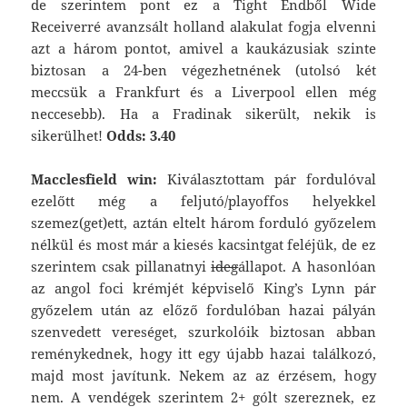
de szerintem pont ez a Tight Endből Wide
Receiverré avanzsált holland alakulat fogja elvenni
azt a három pontot, amivel a kaukázusiak szinte
biztosan a 24-ben végezhetnének (utolsó két
meccsük a Frankfurt és a Liverpool ellen még
neccesebb). Ha a Fradinak sikerült, nekik is
sikerülhet!
Odds: 3.40
Macclesfield win:
Kiválasztottam pár fordulóval
ezelőtt még a feljutó/playoffos helyekkel
szemez(get)ett, aztán eltelt három forduló győzelem
nélkül és most már a kiesés kacsintgat feléjük, de ez
szerintem csak pillanatnyi
ideg
állapot. A hasonlóan
az angol foci krémjét képviselő King’s Lynn pár
győzelem után az előző fordulóban hazai pályán
szenvedett vereséget, szurkolóik biztosan abban
reménykednek, hogy itt egy újabb hazai találkozó,
majd most javítunk. Nekem az az érzésem, hogy
nem. A vendégek szerintem 2+ gólt szereznek, ez