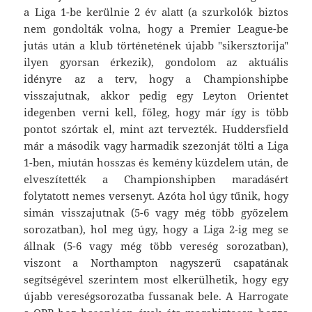
a Liga 1-be kerülnie 2 év alatt (a szurkolók biztos
nem gondolták volna, hogy a Premier League-be
jutás után a klub történetének újabb "sikersztorija"
ilyen gyorsan érkezik), gondolom az aktuális
idényre az a terv, hogy a Championshipbe
visszajutnak, akkor pedig egy Leyton Orientet
idegenben verni kell, főleg, hogy már így is több
pontot szórtak el, mint azt tervezték. Huddersfield
már a második vagy harmadik szezonját tölti a Liga
1-ben, miután hosszas és kemény küzdelem után, de
elveszítették a Championshipben maradásért
folytatott nemes versenyt. Azóta hol úgy tűnik, hogy
simán visszajutnak (5-6 vagy még több győzelem
sorozatban), hol meg úgy, hogy a Liga 2-ig meg se
állnak (5-6 vagy még több vereség sorozatban),
viszont a Northampton nagyszerű csapatának
segítségével szerintem most elkerülhetik, hogy egy
újabb vereségsorozatba fussanak bele. A Harrogate