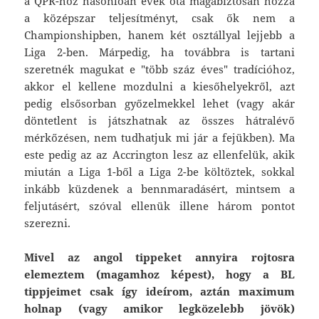
a QPR-hoz hasonlóan évek óta magabiztosan hozza
a középszar teljesítményt, csak ők nem a
Championshipben, hanem két osztállyal lejjebb a
Liga 2-ben. Márpedig, ha továbbra is tartani
szeretnék magukat e "több száz éves" tradícióhoz,
akkor el kellene mozdulni a kiesőhelyekről, azt
pedig elsősorban győzelmekkel lehet (vagy akár
döntetlent is játszhatnak az összes hátralévő
mérkőzésen, nem tudhatjuk mi jár a fejükben). Ma
este pedig az az Accrington lesz az ellenfelük, akik
miután a Liga 1-ből a Liga 2-be költöztek, sokkal
inkább küzdenek a bennmaradásért, mintsem a
feljutásért, szóval ellenük illene három pontot
szerezni.
Mivel az angol tippeket annyira rojtosra
elemeztem (magamhoz képest), hogy a BL
tippjeimet csak így ideírom, aztán maximum
holnap (vagy amikor legközelebb jövök)