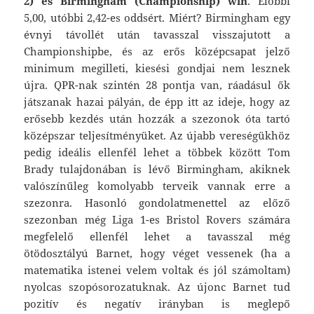
2) és Birmingham (Championship) win
. Előbbi
5,00, utóbbi 2,42-es oddsért. Miért? Birmingham egy
évnyi távollét után tavasszal visszajutott a
Championshipbe, és az erős középcsapat jelző
minimum megilleti, kiesési gondjai nem lesznek
újra. QPR-nak szintén 28 pontja van, ráadásul ők
játszanak hazai pályán, de épp itt az ideje, hogy az
erősebb kezdés után hozzák a szezonok óta tartó
középszar teljesítményüket. Az újabb vereségükhöz
pedig ideális ellenfél lehet a többek között Tom
Brady tulajdonában is lévő Birmingham, akiknek
valószínűleg komolyabb terveik vannak erre a
szezonra. Hasonló gondolatmenettel az előző
szezonban még Liga 1-es Bristol Rovers számára
megfelelő ellenfél lehet a tavasszal még
ötödosztályú Barnet, hogy véget vessenek (ha a
matematika istenei velem voltak és jól számoltam)
nyolcas szopósorozatuknak. Az újonc Barnet tud
pozitív és negatív irányban is meglepő