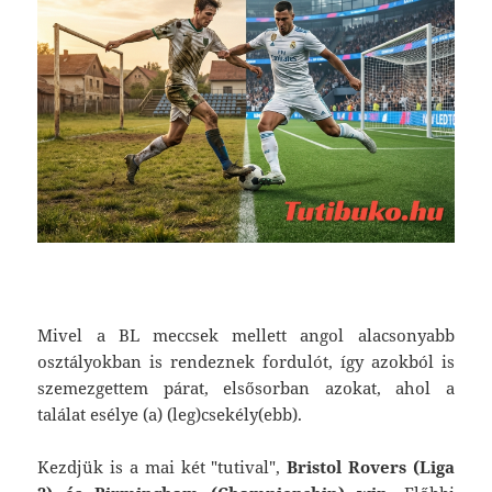
Mivel a BL meccsek mellett angol alacsonyabb
osztályokban is rendeznek fordulót, így azokból is
szemezgettem párat, elsősorban azokat, ahol a
találat esélye (a) (leg)csekély(ebb).
Kezdjük is a mai két "tutival",
Bristol Rovers (Liga