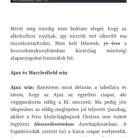
Mivel még mindig nem buktam eleget, hogy az
alkoholhoz nyúljak, így nézzük mit sikerült ma
összekontárkodni. Nem kell félnetek,
jó lesz
a
boszorkánykonyhámban kizárólag minőségi
alapanyagokat használok fel.
Ajax és Macclesfield win
Ajax win:
Ránéztem most délután a tabellára és
látom, hogy az Ajax az egyetlen csapat, aki
végiganálozta eddig a BL meccseit. Ma pedig jön
idegenben az eddig meglepően jól teljesítő Qarabag,
akiket a friss klubvilágbajnok Chelsea sem tudott
legyőzni
Abszurdisztánban
Azerbajdzsánban. A
fogadóirodák szerint (is) a hazai csapat esélyesebb,