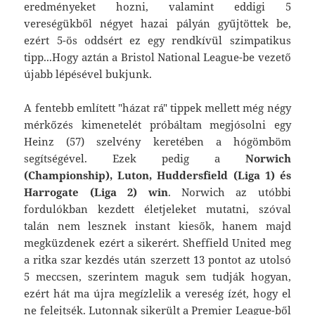
eredményeket hozni, valamint eddigi 5
vereségükből négyet hazai pályán gyűjtöttek be,
ezért 5-ös oddsért ez egy rendkívül szimpatikus
tipp...Hogy aztán a Bristol National League-be vezető
újabb lépésével bukjunk.
A fentebb említett "házat rá" tippek mellett még négy
mérkőzés kimenetelét próbáltam megjósolni egy
Heinz (57) szelvény keretében a hógömböm
segítségével. Ezek pedig a
Norwich
(Championship), Luton, Huddersfield (Liga 1) és
Harrogate (Liga 2) win
. Norwich az utóbbi
fordulókban kezdett életjeleket mutatni, szóval
talán nem lesznek instant kiesők, hanem majd
megküzdenek ezért a sikerért. Sheffield United meg
a ritka szar kezdés után szerzett 13 pontot az utolsó
5 meccsen, szerintem maguk sem tudják hogyan,
ezért hát ma újra megízlelik a vereség ízét, hogy el
ne felejtsék. Lutonnak sikerült a Premier League-ből