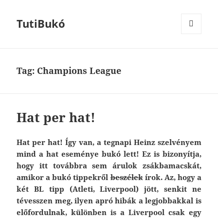
TutiBukó
MENU
AND
WIDGETS
Tag: Champions League
Hat per hat!
Hat per hat! Így van, a tegnapi Heinz szelvényem
mind a hat eseménye bukó lett! Ez is bizonyítja,
hogy itt továbbra sem árulok zsákbamacskát,
amikor a bukó tippekről
beszélek
írok. Az, hogy a
két BL tipp (Atleti, Liverpool) jött, senkit ne
tévesszen meg, ilyen apró hibák a legjobbakkal is
előfordulnak, különben is a Liverpool csak egy