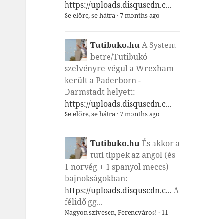
https://uploads.disquscdn.c...
Se előre, se hátra
·
7 months ago
Tutibuko.hu
A System
betre/Tutibukó
szelvényre végül a Wrexham
került a Paderborn -
Darmstadt helyett:
https://uploads.disquscdn.c...
Se előre, se hátra
·
7 months ago
Tutibuko.hu
És akkor a
tuti tippek az angol (és
1 norvég + 1 spanyol meccs)
bajnokságokban:
https://uploads.disquscdn.c...
A
félidő gg...
Nagyon szívesen, Ferencváros!
·
11