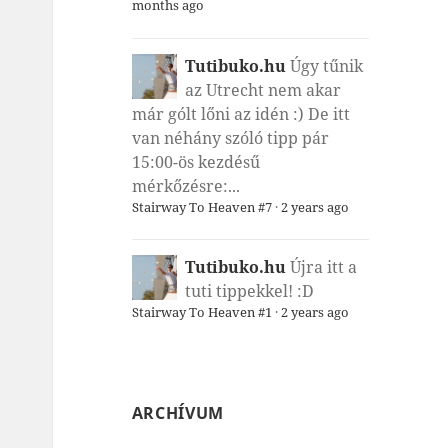
months ago
Tutibuko.hu
Úgy tűnik
az Utrecht nem akar
már gólt lőni az idén :) De itt
van néhány szóló tipp pár
15:00-ös kezdésű
mérkőzésre:...
Stairway To Heaven #7
·
2 years ago
Tutibuko.hu
Újra itt a
tuti tippekkel! :D
Stairway To Heaven #1
·
2 years ago
ARCHÍVUM