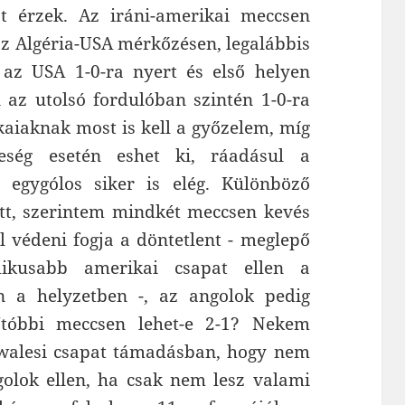
át érzek. Az iráni-amerikai meccsen
az Algéria-USA mérkőzésen, legalábbis
az USA 1-0-ra nyert és első helyen
az utolsó fordulóban szintén 1-0-ra
kaiaknak most is kell a győzelem, míg
eség esetén eshet ki, ráadásul a
 egygólos siker is elég. Különböző
tt, szerintem mindkét meccsen kevés
l védeni fogja a döntetlent - meglepő
ikusabb amerikai csapat ellen a
n a helyzetben -, az angolok pedig
tóbbi meccsen lehet-e 2-1? Nekem
 walesi csapat támadásban, hogy nem
golok ellen, ha csak nem lesz valami