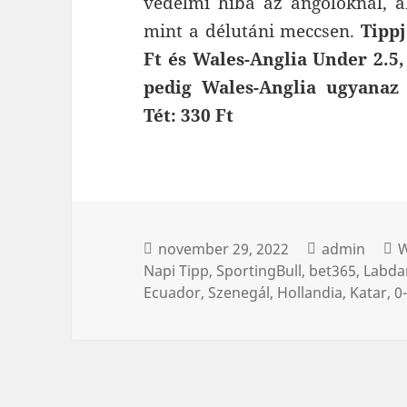
védelmi hiba az angoloknál, a
mint a délutáni meccsen.
Tippj
Ft és Wales-Anglia Under 2.5,
pedig Wales-Anglia ugyanaz 
Tét: 330 Ft
november 29, 2022
admin
W
Napi Tipp
SportingBull
bet365
Labda
Ecuador
Szenegál
Hollandia
Katar
0