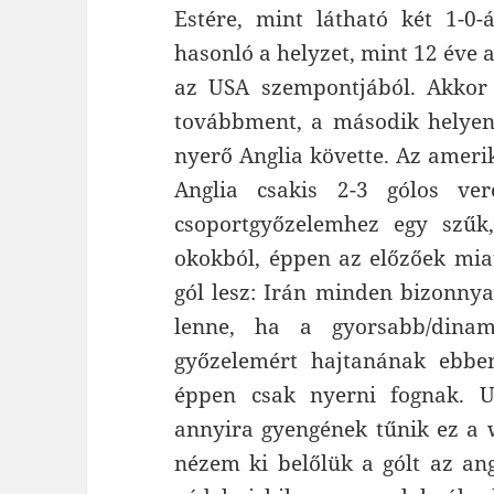
Estére, mint látható két 1-0-
hasonló a helyzet, mint 12 éve 
az USA szempontjából. Akkor 
továbbment, a második helyen 
nyerő Anglia követte. Az ameri
Anglia csakis 2-3 gólos ver
csoportgyőzelemhez egy szűk,
okokból, éppen az előzőek mia
gól lesz: Irán minden bizonnya
lenne, ha a gyorsabb/dinam
győzelemért hajtanának ebbe
éppen csak nyerni fognak. U
annyira gyengének tűnik ez a
nézem ki belőlük a gólt az an