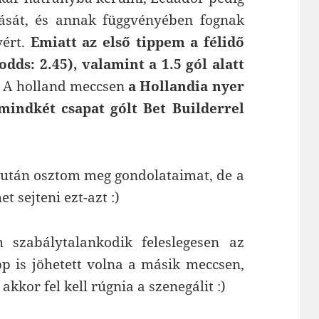
lását, és annak függvényében fognak
yért.
Emiatt az első tippem a félidő
odds: 2.45), valamint a 1.5 gól alatt
A holland meccsen
a Hollandia nyer
mindkét csapat gólt Bet Builderrel
 után osztom meg gondolataimat, de a
t sejteni ezt-azt :)
 szabálytalankodik feleslegesen az
pp is jöhetett volna a másik meccsen,
 akkor fel kell rúgnia a szenegálit :)