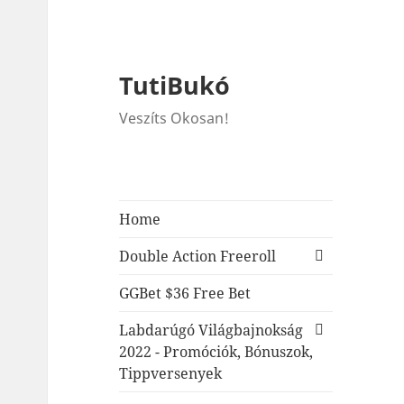
TutiBukó
Veszíts Okosan!
Home
expand
Double Action Freeroll
child
menu
GGBet $36 Free Bet
expand
Labdarúgó Világbajnokság
child
2022 - Promóciók, Bónuszok,
menu
Tippversenyek