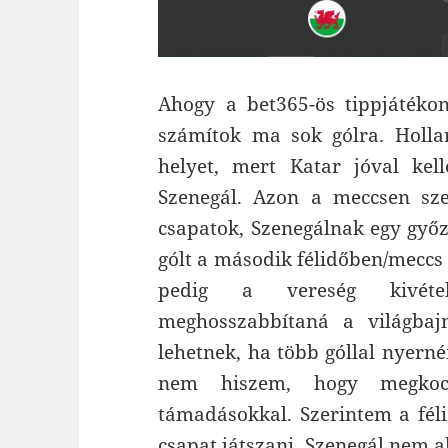
Ahogy a bet365-ös tippjátékon
számítok ma sok gólra. Holla
helyet, mert Katar jóval kel
Szenegál. Azon a meccsen sze
csapatok, Szenegálnak egy győz
gólt a második félidőben/meccs
pedig a vereség kivét
meghosszabbítaná a világbajn
lehetnek, ha több góllal nyerné
nem hiszem, hogy megkocká
támadásokkal. Szerintem a fél
csapat játszani, Szenegál nem 