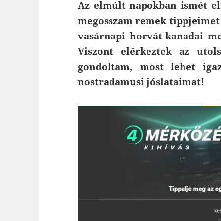
Az elmúlt napokban ismét el
megosszam remek tippjeimet a
vasárnapi horvát-kanadai me
Viszont elérkeztek az utol
gondoltam, most lehet igaz
nostradamusi jóslataimat!