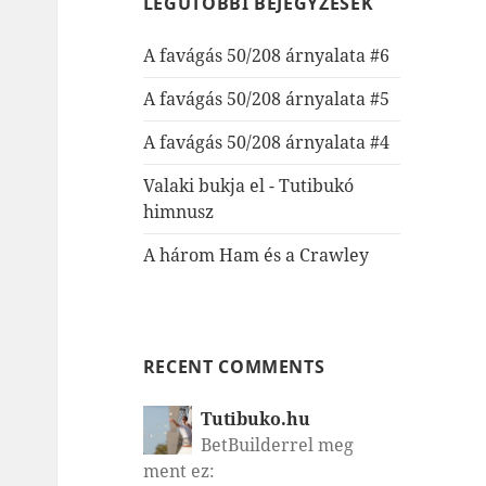
LEGUTÓBBI BEJEGYZÉSEK
A favágás 50/208 árnyalata #6
A favágás 50/208 árnyalata #5
A favágás 50/208 árnyalata #4
Valaki bukja el - Tutibukó
himnusz
A három Ham és a Crawley
RECENT COMMENTS
Tutibuko.hu
BetBuilderrel meg
ment ez: