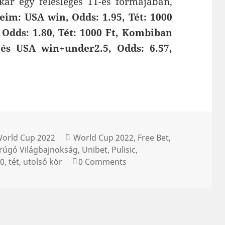
kár egy felesleges 11-es formájában,
eim: USA win, Odds: 1.95, Tét: 1000
 Odds: 1.80, Tét: 1000 Ft, Kombiban
és USA win+under2.5, Odds: 6.57,
orld Cup 2022
World Cup 2022
Free Bet
rúgó Világbajnokság
Unibet
Pulisic
-0
tét
utolsó kör
0 Comments