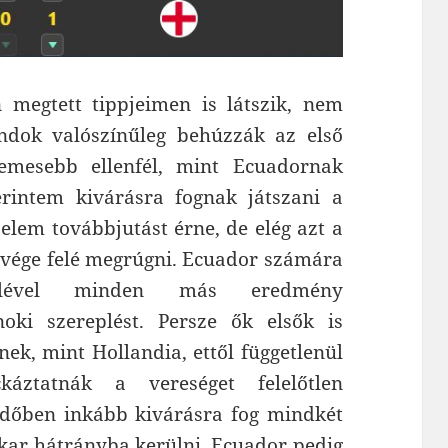
 megtett tippjeimen is látszik, nem
ndok valószínűleg behúzzák az első
lemesebb ellenfél, mint Ecuadornak
rintem kivárásra fognak játszani a
elem továbbjutást érne, de elég azt a
 vége felé megrúgni. Ecuador számára
elével minden más eredmény
oki szereplést. Persze ők elsők is
nek, mint Hollandia, ettől függetlenül
ztatnák a vereséget felelőtlen
időben inkább kivárásra fog mindkét
akar hátrányba kerülni, Ecuador pedig