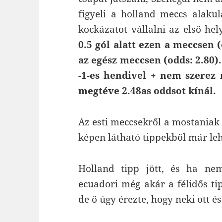
figyeli a holland meccs alaku
kockázatot vállalni az első hel
0.5 gól alatt ezen a meccsen (
az egész meccsen (odds: 2.80).
-1-es hendivel + nem szerez 
megtéve 2.48as oddsot kínál.
Az esti meccsekről a mostaniak
képen látható tippekből már lehe
Holland tipp jött, és ha nem
ecuadori még akár a félidős ti
de ő úgy érezte, hogy neki ott és