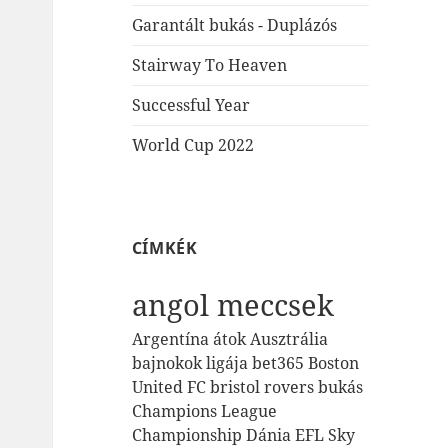
Garantált bukás - Duplázós
Stairway To Heaven
Successful Year
World Cup 2022
CÍMKÉK
angol meccsek
Argentína
átok
Ausztrália
bajnokok ligája
bet365
Boston
United FC
bristol rovers
bukás
Champions League
Championship
Dánia
EFL Sky