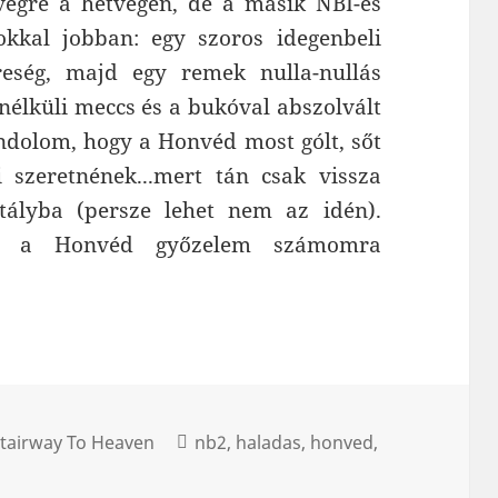
végre a hétvégén, de a másik NBI-es
okkal jobban: egy szoros idegenbeli
reség, majd egy remek nulla-nullás
nélküli meccs és a bukóval abszolvált
ondolom, hogy a Honvéd most gólt, sőt
i szeretnének...mert tán csak vissza
ztályba (persze lehet nem az idén).
ért a Honvéd győzelem számomra
tairway To Heaven
nb2
haladas
honved