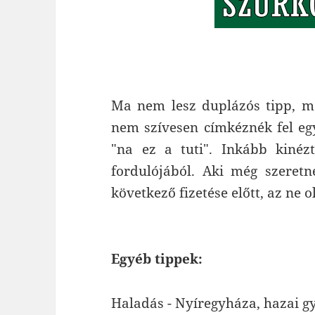
Ma nem lesz duplázós tipp, me
nem szívesen címkéznék fel egy
"na ez a tuti". Inkább kiné
fordulójából. Aki még szeret
következő fizetése előtt, az ne 
Egyéb tippek:
Haladás - Nyíregyháza, hazai gy