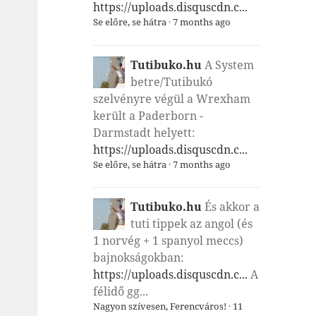
https://uploads.disquscdn.c...
Se előre, se hátra
·
7 months ago
Tutibuko.hu
A System
betre/Tutibukó
szelvényre végül a Wrexham
került a Paderborn -
Darmstadt helyett:
https://uploads.disquscdn.c...
Se előre, se hátra
·
7 months ago
Tutibuko.hu
És akkor a
tuti tippek az angol (és
1 norvég + 1 spanyol meccs)
bajnokságokban:
https://uploads.disquscdn.c...
A
félidő gg...
Nagyon szívesen, Ferencváros!
·
11