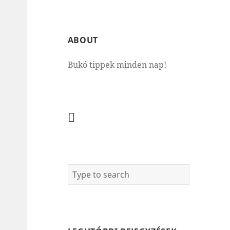
ABOUT
Bukó tippek minden nap!
Facebook