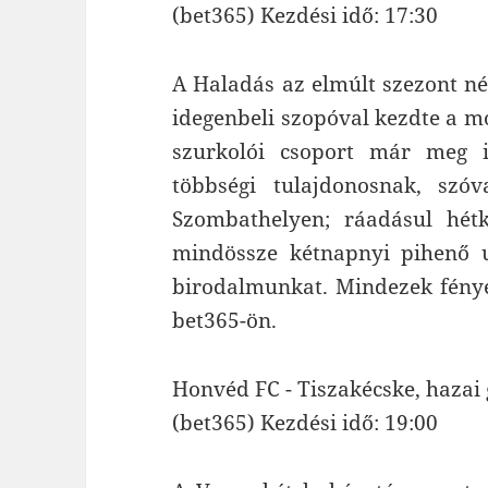
(bet365) Kezdési idő: 17:30
A Haladás az elmúlt szezont né
idegenbeli szopóval kezdte a m
szurkolói csoport már meg i
többségi tulajdonosnak, szó
Szombathelyen; ráadásul hét
mindössze kétnapnyi pihenő u
birodalmunkat. Mindezek fényé
bet365-ön.
Honvéd FC - Tiszakécske, hazai 
(bet365) Kezdési idő: 19:00