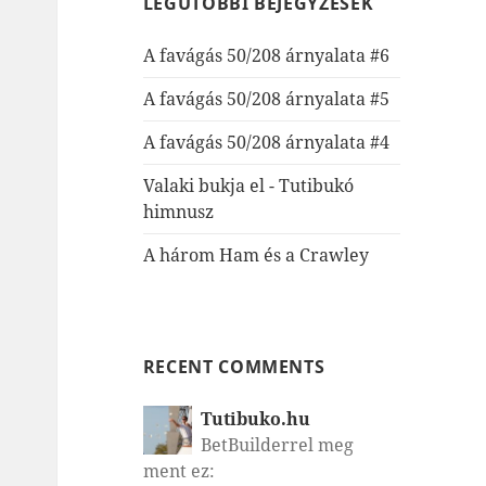
LEGUTÓBBI BEJEGYZÉSEK
A favágás 50/208 árnyalata #6
A favágás 50/208 árnyalata #5
A favágás 50/208 árnyalata #4
Valaki bukja el - Tutibukó
himnusz
A három Ham és a Crawley
RECENT COMMENTS
Tutibuko.hu
BetBuilderrel meg
ment ez: