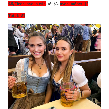
0.5, Heerenveen win
, tét $2,
nyeremény: -$2
Total: -$1