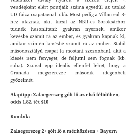
vendégként elért pontjaik száma egyedül az utolsó
UD Ibiza csapatáénál több. Most pedig a Villarreal B-
hez utaznak, akit kicsit az NBII-es Soroksárhoz
tudnék hasonlítani: gyakran nyernek, amikor
kevésbé számít rá az ember, és gyakran kapnak ki,
amikor szintén kevésbé számít rá az ember. Stabil
másodosztályú csapat (a mostani szezonban), akit a
kiesés nem fenyeget, de feljutni sem fognak (kb.
soha). Szóval épp ideális ellenfél lehet, hogy a
Granada megszerezze második idegenbeli
győzelmét.
Alaptipp: Zalaegerszeg gólt lő az első félidőben,
odds 1.82, tét $10
Kombik:
Zalaegerszeg 2+ gólt lő a mérkőzésen + Bayern