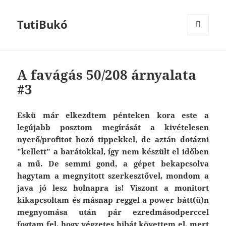
TutiBukó
MENU
AND
WIDGETS
A favágás 50/208 árnyalata
#3
Eskü már elkezdtem pénteken kora este a
legújabb posztom megírását a kivételesen
nyerő/profitot hozó tippekkel, de aztán dotázni
"kellett" a barátokkal, így nem készült el időben
a mű. De semmi gond, a gépet bekapcsolva
hagytam a megnyitott szerkesztővel, mondom a
java jó lesz holnapra is! Viszont a monitort
kikapcsoltam és másnap reggel a power bátt(ü)n
megnyomása után pár ezredmásodperccel
fogtam fel, hogy végzetes hibát követtem el, mert