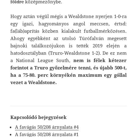
földre
középmezőnybe.
Hogy aztán végül mégis a Wealdstone nyerjen 1-0-ra
egy igazi, hagyományos angol meccsen, értsd:
fa(láb)aprítás közben kialakult futballmérkőzésen.
Ahogy egyébként az utolsó Túrófalván megesett
bajnoki találkozójukon is tették 2019 elején a
hatodosztályban (Truro-Wealdstone 1-2). De ez nem
a National League South,
nem is félek kétezer
forintot a Truro győzelmére tenni, és újabb 500-t,
ha a 75-80. perc környékén maximum egy góllal
vezet a Wealdstone.
Kapcsolódó bejegyzések
A favágás 50/208 árnyalata #4
A favágás 50/208 árnyalata #1