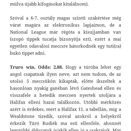
múlva újabb kifogásokat kitalálnom).
Szóval a 6-7. osztály magas szintű szakértése még
várat magára az elektronikus lapjaimon, de a
National League már régóta a kisujjamban van
(szopó tippek tucatja bizonyítja ezt), ezért a mai
egyetlen odavalósi meccsre bátorkodnék egy tuti(ra)
bukó tippet adni.
Truro win, Odds: 2.88.
Hogy a túróba lehet egy
angol csapatnak ilyen neve, azt nem tudom, de az
utolsó 5 meccsükön kikaptak, előtte ikszeltek a
hasonlóan nyakig ganéban lévő Gateshead ellen és
visszafele a hetedik meccsen nyertek utoljára a
Halifax elleni hazai találkozón. Utóbbi mérkőzés
azért is érdekes, mert a Halifax 11. a tabellán, míg a
Wealdstone tizedik, szóval azokról a helyekről
érkezik Túró Rudiék ma esti ellenfele, ahonnét
legutóbbi áldozatuk is/akik ellen jó a csakrájuk. Már