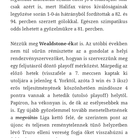
csak azért is, mert Halifax város kiválóságainak
legyőzése során 1-0-ás hátrányból fordítottak a 82. és
94. percben szerzett gólokkal. Egészen szimpatikus
odds lehetett a győzelmükre a 81. percben.
Nézzük meg
Wealdstone-ék
at is. Az utóbbi években
nem túl sűrűn rémisztette az a gondolat a helyi
rendezvényszervezőket, hogyan is szervezzünk meg
egy feljutásról döntő playoff mérkőzést. Márpedig az
előző hetek (visszafele a 7. meccsen kaptak ki
utoljára a jelenleg 4. Yorktól, azóta 3 win és 3 iksz)
erős teljesítményének köszönhetően mindössze 4
pontra vannak a hetedik (utolsó playoff) helytől.
Papíron, ha vékonyan is, de ők az esélyesebbek ma
is. Egy újabb győzelemmel tovább menetelhetnének
a
megváltás
Liga kettő felé, de szerintem pont az
újonc és teljesen reménytelennek tűnő helyzetben
lévő Truro elleni vereség fogja őket visszahúzni a