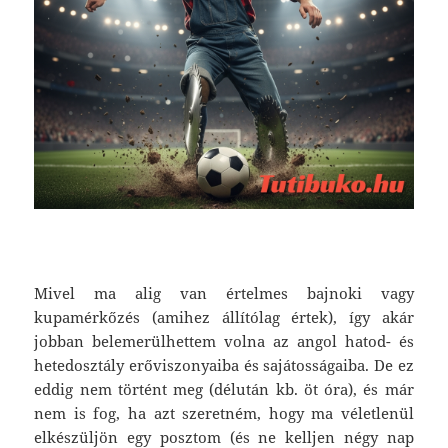
Mivel ma alig van értelmes bajnoki vagy
kupamérkőzés (amihez állítólag értek), így akár
jobban belemerülhettem volna az angol hatod- és
hetedosztály erőviszonyaiba és sajátosságaiba. De ez
eddig nem történt meg (délután kb. öt óra), és már
nem is fog, ha azt szeretném, hogy ma véletlenül
elkészüljön egy posztom (és ne kelljen négy nap