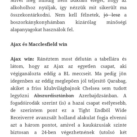
alkoholhoz nyúljak, így nézzük mit sikerült ma
összekontárkodni. Nem kell félnetek,
jó lesz
a
boszorkánykonyhámban kizárólag minőségi
alapanyagokat használok fel.
Ajax és Macclesfield win
Ajax win:
Ránéztem most délután a tabellára és
látom, hogy az Ajax az egyetlen csapat, aki
végiganálozta eddig a BL meccseit. Ma pedig jön
idegenben az eddig meglepően jól teljesítő Qarabag,
akiket a friss klubvilágbajnok Chelsea sem tudott
legyőzni
Abszurdisztánban
Azerbajdzsánban. A
fogadóirodák szerint (is) a hazai csapat esélyesebb,
de szerintem pont ez a Tight Endből Wide
Receiverré avanzsált holland alakulat fogja elvenni
azt a három pontot, amivel a kaukázusiak szinte
biztosan a 24-ben végezhetnének (utolsó két