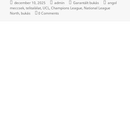
december 10, 2025
admin
Garantált bukás
angol
meccsek
telitalálat
UCL
Champions League
National League
North
bukás
0 Comments