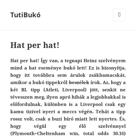
TutiBukó
MENU
AND
WIDGETS
Hat per hat!
Hat per hat! Így van, a tegnapi Heinz szelvényem
mind a hat eseménye bukó lett! Ez is bizonyítja,
hogy itt továbbra sem árulok zsákbamacskát,
amikor a bukó tippekről
beszélek
írok. Az, hogy a
két BL tipp (Atleti, Liverpool) jött, senkit ne
tévesszen meg, ilyen apró hibák a legjobbakkal is
előfordulnak, különben is a Liverpool csak egy
kamu tizivel nyert a meccs végén. Tehát a tipp
rossz volt, csak a buzi bíró miatt lett nyertes. És,
hogy végül egy élő szelvénnyel
(Plymouth+Cheltenham win, total odds 30.16)