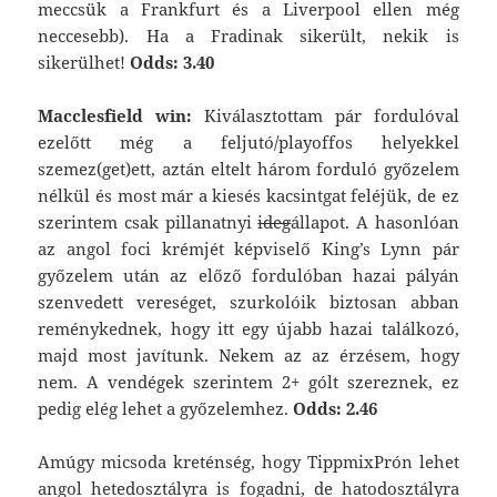
meccsük a Frankfurt és a Liverpool ellen még
neccesebb). Ha a Fradinak sikerült, nekik is
sikerülhet!
Odds: 3.40
Macclesfield win:
Kiválasztottam pár fordulóval
ezelőtt még a feljutó/playoffos helyekkel
szemez(get)ett, aztán eltelt három forduló győzelem
nélkül és most már a kiesés kacsintgat feléjük, de ez
szerintem csak pillanatnyi
ideg
állapot. A hasonlóan
az angol foci krémjét képviselő King’s Lynn pár
győzelem után az előző fordulóban hazai pályán
szenvedett vereséget, szurkolóik biztosan abban
reménykednek, hogy itt egy újabb hazai találkozó,
majd most javítunk. Nekem az az érzésem, hogy
nem. A vendégek szerintem 2+ gólt szereznek, ez
pedig elég lehet a győzelemhez.
Odds: 2.46
Amúgy micsoda kreténség, hogy TippmixPrón lehet
angol hetedosztályra is fogadni, de hatodosztályra