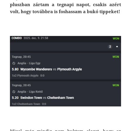
pluszban zártam a tegnapi napot, csakis azért
volt, hogy továbbra is foshassam a bukó tippeket!
Mivel még mindig nem buktam eleget, hogy az