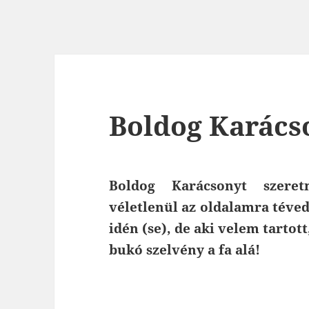
Boldog Karács
Boldog Karácsonyt szere
véletlenül az oldalamra téve
idén (se), de aki velem tartot
bukó szelvény a fa alá!