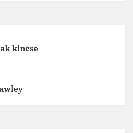
nak kincse
rawley