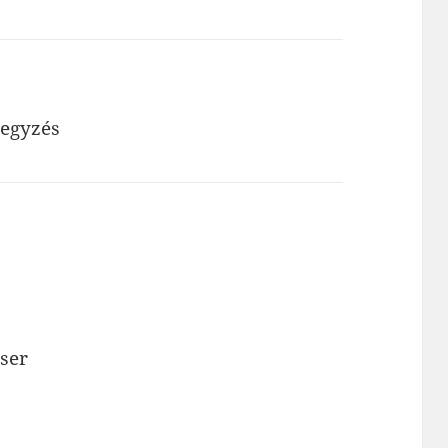
jegyzés
ser