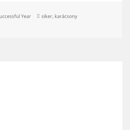
uccessful Year
siker
karácsony