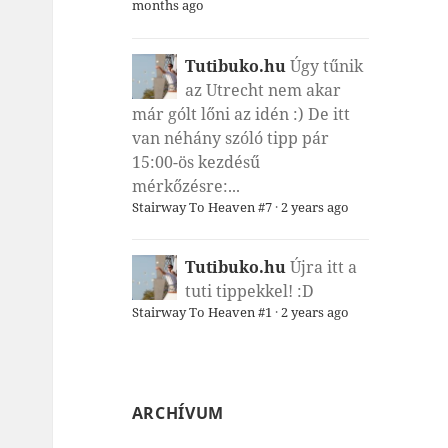
months ago
Tutibuko.hu
Úgy tűnik
az Utrecht nem akar
már gólt lőni az idén :) De itt
van néhány szóló tipp pár
15:00-ös kezdésű
mérkőzésre:...
Stairway To Heaven #7
·
2 years ago
Tutibuko.hu
Újra itt a
tuti tippekkel! :D
Stairway To Heaven #1
·
2 years ago
ARCHÍVUM