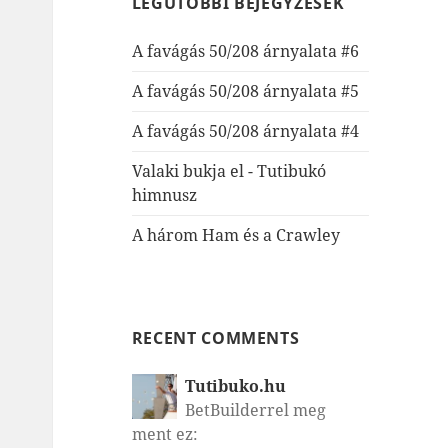
LEGUTÓBBI BEJEGYZÉSEK
A favágás 50/208 árnyalata #6
A favágás 50/208 árnyalata #5
A favágás 50/208 árnyalata #4
Valaki bukja el - Tutibukó
himnusz
A három Ham és a Crawley
RECENT COMMENTS
Tutibuko.hu
BetBuilderrel meg
ment ez: