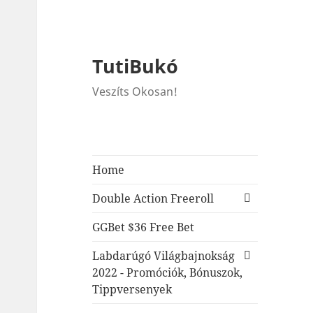
TutiBukó
Veszíts Okosan!
Home
expand
Double Action Freeroll
child
menu
GGBet $36 Free Bet
expand
Labdarúgó Világbajnokság
child
2022 - Promóciók, Bónuszok,
menu
Tippversenyek