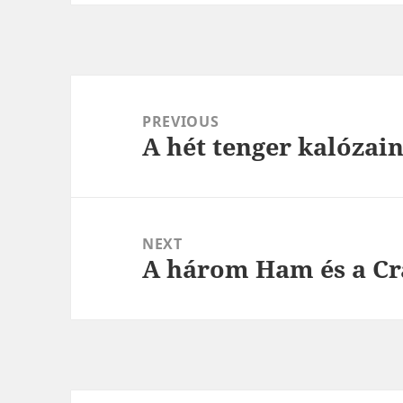
Post
navigation
PREVIOUS
A hét tenger kalózai
Previous
post:
NEXT
A három Ham és a C
Next
post: