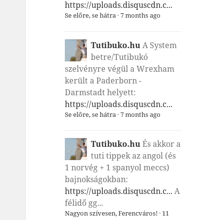
https://uploads.disquscdn.c...
Se előre, se hátra
·
7 months ago
Tutibuko.hu
A System
betre/Tutibukó
szelvényre végül a Wrexham
került a Paderborn -
Darmstadt helyett:
https://uploads.disquscdn.c...
Se előre, se hátra
·
7 months ago
Tutibuko.hu
És akkor a
tuti tippek az angol (és
1 norvég + 1 spanyol meccs)
bajnokságokban:
https://uploads.disquscdn.c...
A
félidő gg...
Nagyon szívesen, Ferencváros!
·
11