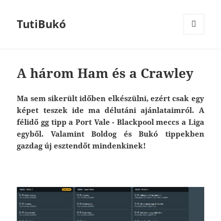
TutiBukó
MENU
AND
WIDGETS
A három Ham és a Crawley
Ma sem sikerült időben elkészülni, ezért csak egy
képet teszek ide ma délutáni ajánlataimról. A
félidő gg tipp a Port Vale - Blackpool meccs a Liga
egyből. Valamint Boldog és Bukó tippekben
gazdag új esztendőt mindenkinek!