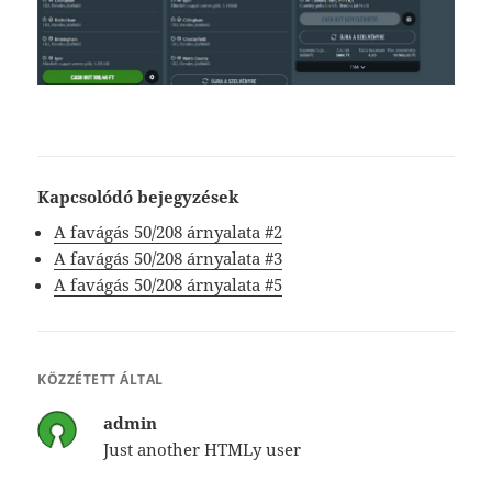
Kapcsolódó bejegyzések
A favágás 50/208 árnyalata #2
A favágás 50/208 árnyalata #3
A favágás 50/208 árnyalata #5
KÖZZÉTETT ÁLTAL
admin
Just another HTMLy user