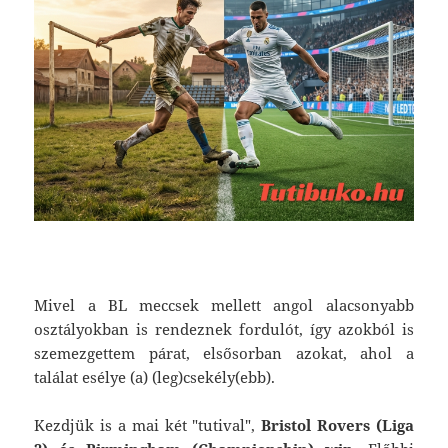
Mivel a BL meccsek mellett angol alacsonyabb
osztályokban is rendeznek fordulót, így azokból is
szemezgettem párat, elsősorban azokat, ahol a
találat esélye (a) (leg)csekély(ebb).
Kezdjük is a mai két "tutival",
Bristol Rovers (Liga