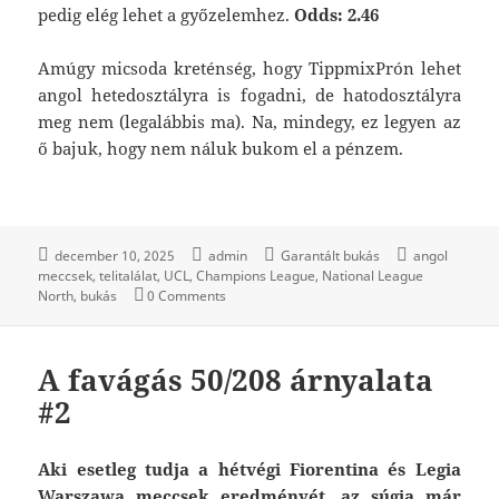
pedig elég lehet a győzelemhez.
Odds: 2.46
Amúgy micsoda kreténség, hogy TippmixPrón lehet
angol hetedosztályra is fogadni, de hatodosztályra
meg nem (legalábbis ma). Na, mindegy, ez legyen az
ő bajuk, hogy nem náluk bukom el a pénzem.
december 10, 2025
admin
Garantált bukás
angol
meccsek
telitalálat
UCL
Champions League
National League
North
bukás
0 Comments
A favágás 50/208 árnyalata
#2
Aki esetleg tudja a hétvégi Fiorentina és Legia
Warszawa meccsek eredményét, az súgja már