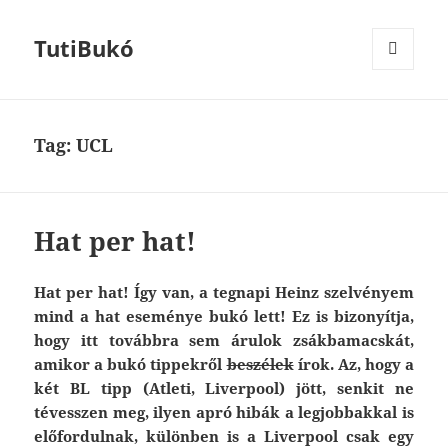
TutiBukó
MENU
AND
WIDGETS
Tag: UCL
Hat per hat!
Hat per hat! Így van, a tegnapi Heinz szelvényem
mind a hat eseménye bukó lett! Ez is bizonyítja,
hogy itt továbbra sem árulok zsákbamacskát,
amikor a bukó tippekről
beszélek
írok. Az, hogy a
két BL tipp (Atleti, Liverpool) jött, senkit ne
tévesszen meg, ilyen apró hibák a legjobbakkal is
előfordulnak, különben is a Liverpool csak egy