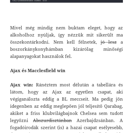
Mivel még mindig nem buktam eleget, hogy az
alkoholhoz nyúljak, így nézzük mit sikerült ma
összekontárkodni. Nem kell félnetek,
jó lesz
a
boszorkánykonyhámban kizárólag minőségi
alapanyagokat használok fel.
Ajax és Macclesfield win
Ajax win:
Ránéztem most délután a tabellára és
látom, hogy az Ajax az egyetlen csapat, aki
végiganálozta eddig a BL meccseit. Ma pedig jön
idegenben az eddig meglepően jól teljesítő Qarabag,
akiket a friss klubvilágbajnok Chelsea sem tudott
legyőzni
Abszurdisztánban
Azerbajdzsánban. A
fogadóirodák szerint (is) a hazai csapat esélyesebb,