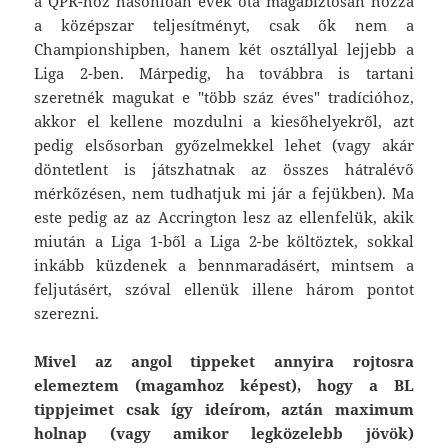
a QPR-hoz hasonlóan évek óta magabiztosan hozza
a középszar teljesítményt, csak ők nem a
Championshipben, hanem két osztállyal lejjebb a
Liga 2-ben. Márpedig, ha továbbra is tartani
szeretnék magukat e "több száz éves" tradícióhoz,
akkor el kellene mozdulni a kiesőhelyekről, azt
pedig elsősorban győzelmekkel lehet (vagy akár
döntetlent is játszhatnak az összes hátralévő
mérkőzésen, nem tudhatjuk mi jár a fejükben). Ma
este pedig az az Accrington lesz az ellenfelük, akik
miután a Liga 1-ből a Liga 2-be költöztek, sokkal
inkább küzdenek a bennmaradásért, mintsem a
feljutásért, szóval ellenük illene három pontot
szerezni.
Mivel az angol tippeket annyira rojtosra
elemeztem (magamhoz képest), hogy a BL
tippjeimet csak így ideírom, aztán maximum
holnap (vagy amikor legközelebb jövök)