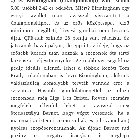
2) és Birmingham (Championship) win
. Előbbi
5,00, utóbbi 2,42-es oddsért. Miért? Birmingham egy
évnyi távollét után tavasszal visszajutott a
Championshipbe, és az erős középcsapat jelző
minimum megilleti, kiesési gondjai nem lesznek
újra. QPR-nak szintén 28 pontja van, ráadásul ők
játszanak hazai pályán, de épp itt az ideje, hogy az
erősebb kezdés után hozzák a szezonok óta tartó
középszar teljesítményüket. Az újabb vereségükhöz
pedig ideális ellenfél lehet a többek között Tom
Brady tulajdonában is lévő Birmingham, akiknek
valószínűleg komolyabb terveik vannak erre a
szezonra. Hasonló gondolatmenettel az előző
szezonban még Liga 1-es Bristol Rovers számára
megfelelő ellenfél lehet a tavasszal még
ötödosztályú Barnet, hogy véget vessenek (ha a
matematika istenei velem voltak és jól számoltam)
nyolcas szopósorozatuknak. Az újonc Barnet tud
pozitív és negatív irányban is meglepő