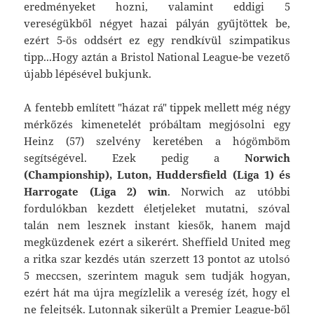
eredményeket hozni, valamint eddigi 5
vereségükből négyet hazai pályán gyűjtöttek be,
ezért 5-ös oddsért ez egy rendkívül szimpatikus
tipp...Hogy aztán a Bristol National League-be vezető
újabb lépésével bukjunk.
A fentebb említett "házat rá" tippek mellett még négy
mérkőzés kimenetelét próbáltam megjósolni egy
Heinz (57) szelvény keretében a hógömböm
segítségével. Ezek pedig a
Norwich
(Championship), Luton, Huddersfield (Liga 1) és
Harrogate (Liga 2) win
. Norwich az utóbbi
fordulókban kezdett életjeleket mutatni, szóval
talán nem lesznek instant kiesők, hanem majd
megküzdenek ezért a sikerért. Sheffield United meg
a ritka szar kezdés után szerzett 13 pontot az utolsó
5 meccsen, szerintem maguk sem tudják hogyan,
ezért hát ma újra megízlelik a vereség ízét, hogy el
ne felejtsék. Lutonnak sikerült a Premier League-ből