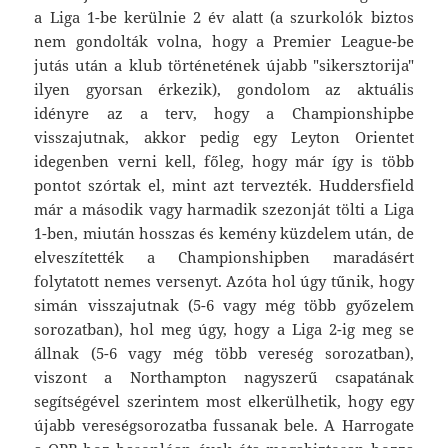
a Liga 1-be kerülnie 2 év alatt (a szurkolók biztos
nem gondolták volna, hogy a Premier League-be
jutás után a klub történetének újabb "sikersztorija"
ilyen gyorsan érkezik), gondolom az aktuális
idényre az a terv, hogy a Championshipbe
visszajutnak, akkor pedig egy Leyton Orientet
idegenben verni kell, főleg, hogy már így is több
pontot szórtak el, mint azt tervezték. Huddersfield
már a második vagy harmadik szezonját tölti a Liga
1-ben, miután hosszas és kemény küzdelem után, de
elveszítették a Championshipben maradásért
folytatott nemes versenyt. Azóta hol úgy tűnik, hogy
simán visszajutnak (5-6 vagy még több győzelem
sorozatban), hol meg úgy, hogy a Liga 2-ig meg se
állnak (5-6 vagy még több vereség sorozatban),
viszont a Northampton nagyszerű csapatának
segítségével szerintem most elkerülhetik, hogy egy
újabb vereségsorozatba fussanak bele. A Harrogate