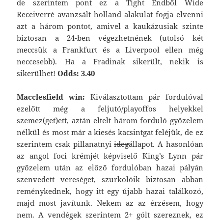
de szerintem pont ez a Tight Endből Wide
Receiverré avanzsált holland alakulat fogja elvenni
azt a három pontot, amivel a kaukázusiak szinte
biztosan a 24-ben végezhetnének (utolsó két
meccsük a Frankfurt és a Liverpool ellen még
neccesebb). Ha a Fradinak sikerült, nekik is
sikerülhet!
Odds: 3.40
Macclesfield win:
Kiválasztottam pár fordulóval
ezelőtt még a feljutó/playoffos helyekkel
szemez(get)ett, aztán eltelt három forduló győzelem
nélkül és most már a kiesés kacsintgat feléjük, de ez
szerintem csak pillanatnyi
ideg
állapot. A hasonlóan
az angol foci krémjét képviselő King’s Lynn pár
győzelem után az előző fordulóban hazai pályán
szenvedett vereséget, szurkolóik biztosan abban
reménykednek, hogy itt egy újabb hazai találkozó,
majd most javítunk. Nekem az az érzésem, hogy
nem. A vendégek szerintem 2+ gólt szereznek, ez